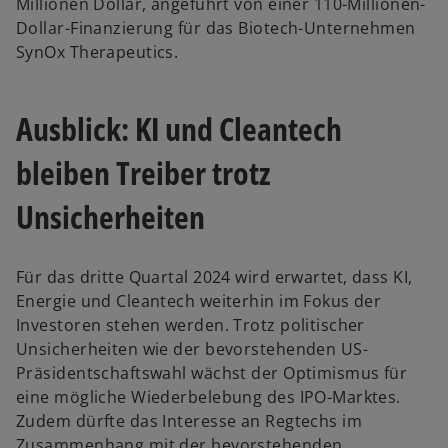
Millionen Dollar, angeführt von einer 110-Millionen-
Dollar-Finanzierung für das Biotech-Unternehmen
SynOx Therapeutics.
Ausblick: KI und Cleantech
bleiben Treiber trotz
Unsicherheiten
w
Für das dritte Quartal 2024 wird erwartet, dass KI,
ir
Energie und Cleantech weiterhin im Fokus der
d
Investoren stehen werden. Trotz politischer
i
Unsicherheiten wie der bevorstehenden US-
n
Präsidentschaftswahl wächst der Optimismus für
e
eine mögliche Wiederbelebung des IPO-Marktes.
i
Zudem dürfte das Interesse an Regtechs im
n
Zusammenhang mit der bevorstehenden