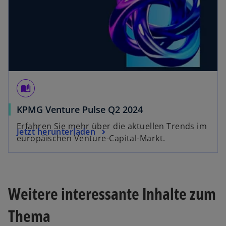
e
g
e
ö
ff
n
e
t
auto_stories
w
KPMG Venture Pulse Q2 2024
i
Erfahren Sie mehr über die aktuellen Trends im
w
Jetzt herunterladen
r
europäischen Venture-Capital-Markt.
i
d
r
i
d
n
i
e
Weitere interessante Inhalte zum
n
i
e
n
Thema
i
e