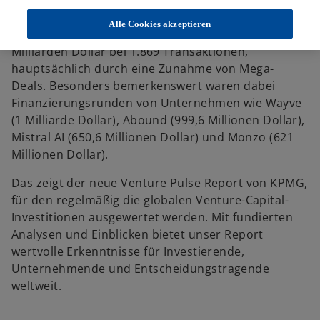
Venture-Capital-Markt einen deutlichen
Aufschwung. Die Investitionen stiegen von 13,9
Alle Cookies akzeptieren
Milliarden Dollar im ersten Quartal auf 17,8
Milliarden Dollar bei 1.869 Transaktionen,
hauptsächlich durch eine Zunahme von Mega-
Deals. Besonders bemerkenswert waren dabei
Finanzierungsrunden von Unternehmen wie Wayve
(1 Milliarde Dollar), Abound (999,6 Millionen Dollar),
Mistral AI (650,6 Millionen Dollar) und Monzo (621
Millionen Dollar).
Das zeigt der neue Venture Pulse Report von KPMG,
für den regelmäßig die globalen Venture-Capital-
Investitionen ausgewertet werden. Mit fundierten
Analysen und Einblicken bietet unser Report
wertvolle Erkenntnisse für Investierende,
Unternehmende und Entscheidungstragende
weltweit.