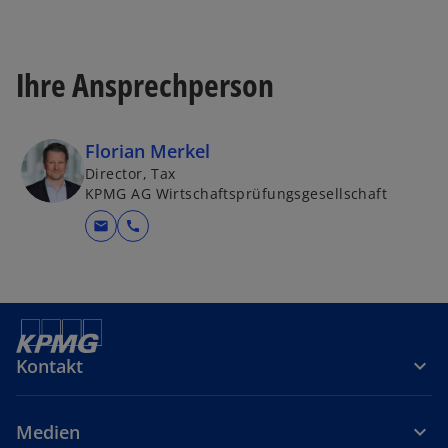
Ihre Ansprechperson
Florian Merkel
Director, Tax
KPMG AG Wirtschaftsprüfungsgesellschaft
mail
call
Kontakt
Medien