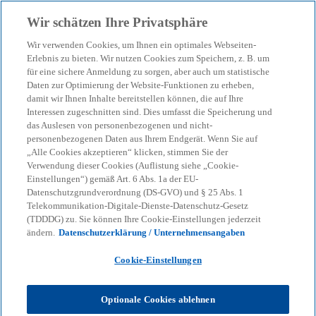
Zurück zur Inhaltsseite
Wir schätzen Ihre Privatsphäre
menu
search
Wir verwenden Cookies, um Ihnen ein optimales Webseiten-
Erlebnis zu bieten. Wir nutzen Cookies zum Speichern, z. B. um
Venture Pulse Report Q2
für eine sichere Anmeldung zu sorgen, aber auch um statistische
Daten zur Optimierung der Website-Funktionen zu erheben,
damit wir Ihnen Inhalte bereitstellen können, die auf Ihre
2024
Interessen zugeschnitten sind. Dies umfasst die Speicherung und
das Auslesen von personenbezogenen und nicht-
personenbezogenen Daten aus Ihrem Endgerät. Wenn Sie auf
Venture Capital: Die wichtigsten Erkenntnisse aus
„Alle Cookies akzeptieren“ klicken, stimmen Sie der
dem Venture Pulse Report für das zweite Quartal
Verwendung dieser Cookies (Auflistung siehe „Cookie-
Einstellungen“) gemäß Art. 6 Abs. 1a der EU-
2024 in Europa.
Datenschutzgrundverordnung (DS-GVO) und § 25 Abs. 1
Telekommunikation-Digitale-Dienste-Datenschutz-Gesetz
(TDDDG) zu. Sie können Ihre Cookie-Einstellungen jederzeit
KPMG
Themen
ändern.
Datenschutzerklärung / Unternehmensangaben
Business Performance & Resilienz
Venture Pulse Report Q2 2024
Cookie-Einstellungen
Im zweiten Quartal 2024 erlebte der europäische
Optionale Cookies ablehnen