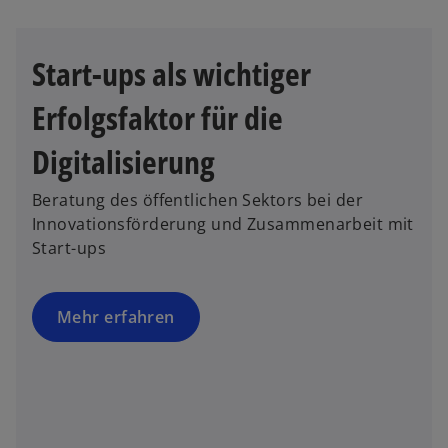
n
r
e
n
r
e
Start-ups als wichtiger
n
u
e
e
Erfolgsfaktor für die
u
n
e
R
Digitalisierung
n
e
R
g
Beratung des öffentlichen Sektors bei der
e
i
Innovationsförderung und Zusammenarbeit mit
g
s
Start-ups
i
t
s
e
t
Mehr erfahren
r
e
k
r
a
k
r
a
t
r
e