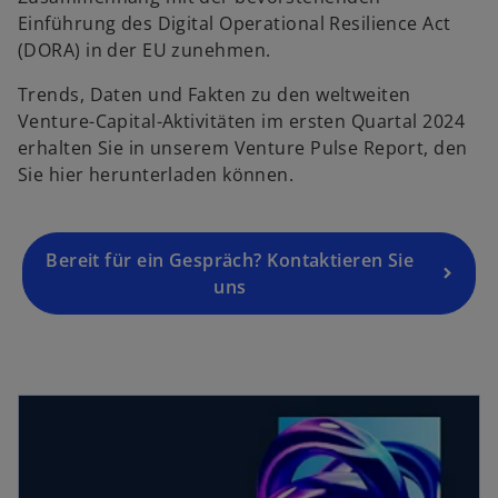
e
Einführung des Digital Operational Resilience Act
r
(DORA) in der EU zunehmen.
n
Trends, Daten und Fakten zu den weltweiten
e
Venture-Capital-Aktivitäten im ersten Quartal 2024
u
erhalten Sie in unserem Venture Pulse Report, den
e
Sie hier herunterladen können.
n
R
e
g
Bereit für ein Gespräch? Kontaktieren Sie
is
uns
t
e
r
k
wird in einer neuen Registerkarte geöffnet
a
r
t