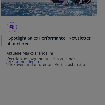
attach_email
"Spotlight Sales Performance" Newsletter
w
abonnieren
i
Aktuelle Markt-Trends im
r
Vertriebsmanagement – Hin zu einer
d
w
Jetzt anmelden
effektiven und effizienten Vertriebsfunktion
i
i
n
r
e
d
i
i
n
n
e
e
r
i