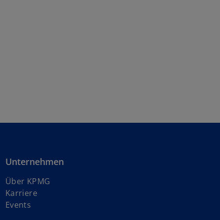
Unternehmen
Über KPMG
w
Karriere
i
Events
r