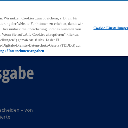
Zurück zur Inhaltsseite
Kon
contact_mail
n. Wir nutzen Cookies zum Speichern, z. B. um für
mierung der Website-Funktionen zu erheben, damit wir
Cookie-Einstellunge
nd. Dies umfasst die Speicherung und das Auslesen von
Wenn Sie auf „Alle Cookies akzeptieren“ klicken,
ellungen“) gemäß Art. 6 Abs. 1a der EU-
-Digitale-Dienste-Datenschutz-Gesetz (TDDDG) zu.
ung / Unternehmensangaben
sgabe
scheiden – von
ierte