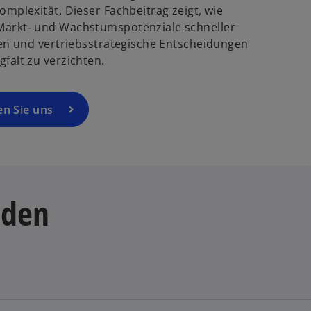
e
mplexität. Dieser Fachbeitrag zeigt, wie
u
Markt‑ und Wachstumspotenziale schneller
e
hen und vertriebsstrategische Entscheidungen
n
falt zu verzichten.
R
e
g
en Sie uns
is
t
e
r
k
aden
a
r
t
e
g
e
ö