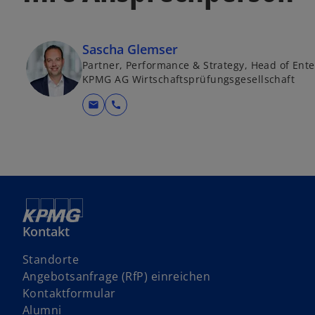
Sascha Glemser
Partner, Performance & Strategy, Head of Ent
KPMG AG Wirtschaftsprüfungsgesellschaft
mail
call
Kontakt
Standorte
w
Angebotsanfrage (RfP) einreichen
i
Kontaktformular
r
Alumni