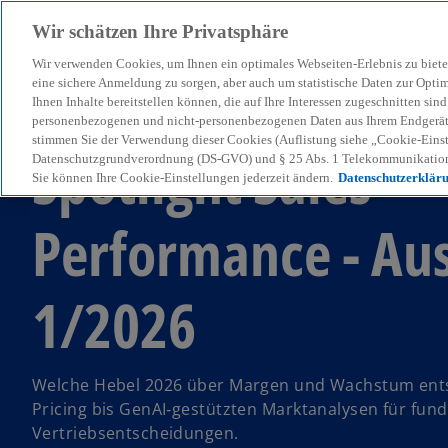
Wir schätzen Ihre Privatsphäre
Wir verwenden Cookies, um Ihnen ein optimales Webseiten-Erlebnis zu biete
menu
eine sichere Anmeldung zu sorgen, aber auch um statistische Daten zur Opti
Ihnen Inhalte bereitstellen können, die auf Ihre Interessen zugeschnitten si
personenbezogenen und nicht-personenbezogenen Daten aus Ihrem Endgerät. 
stimmen Sie der Verwendung dieser Cookies (Auflistung siehe „Cookie-Einst
Spotlight Sales
Datenschutzgrundverordnung (DS-GVO) und § 25 Abs. 1 Telekommunikation
Sie können Ihre Cookie-Einstellungen jederzeit ändern.
Datenschutzerklär
Performance - Au
1/2026
Welche Hebel 2026 über Margen und Wachstum ent
Pricing bis GenAI‑gestützten Marktanalysen für fund
Vertriebsentscheidungen.