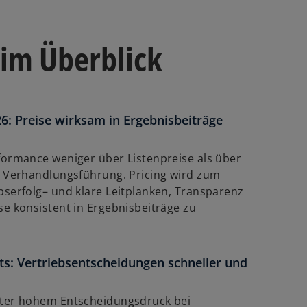
im Überblick
: Preise wirksam in Ergebnisbeiträge
w
ir
formance weniger über Listenpreise als über
d
d Verhandlungsführung. Pricing wird zum
i
bserfolg– und klare Leitplanken, Transparenz
n
se konsistent in Ergebnisbeiträge zu
e
i
n
s: Vertriebsentscheidungen schneller und
e
r
n
nter hohem Entscheidungsdruck bei