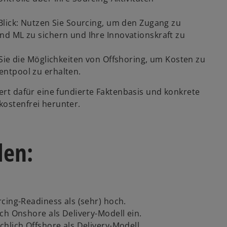
Blick: Nutzen Sie Sourcing, um den Zugang zu
d ML zu sichern und Ihre Innovationskraft zu
Sie die Möglichkeiten von Offshoring, um Kosten zu
ntpool zu erhalten.
fert dafür eine fundierte Faktenbasis und konkrete
kostenfrei herunter.
w
len:
ir
d
i
n
e
cing-Readiness als (sehr) hoch.
i
ch Onshore als Delivery-Modell ein.
n
hlich Offshore als Delivery-Modell.