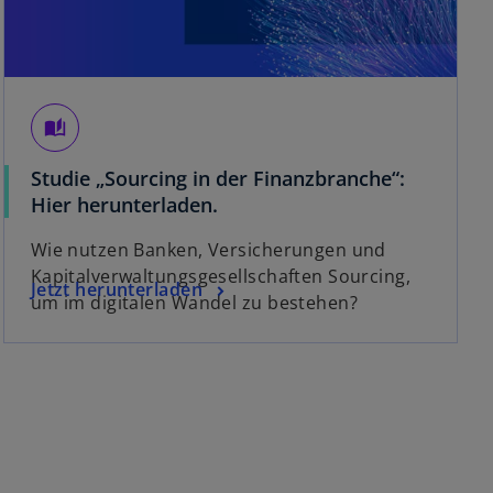
auto_stories
Studie „Sourcing in der Finanzbranche“:
Hier herunterladen.
Wie nutzen Banken, Versicherungen und
Kapitalverwaltungsgesellschaften Sourcing,
Jetzt herunterladen
um im digitalen Wandel zu bestehen?