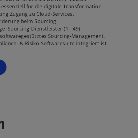
e
essenziell für die digitale Transformation.
r
cing Zugang zu Cloud-Services.
n
rderung beim Sourcing.
e
e Sourcing-Dienstleister (1 - 49).
u
n softwaregestütztes Sourcing-Management.
e
iance- & Risiko-Softwaresuite integriert ist.
n
R
e
g
is
t
e
r
k
a
n
r
t
e