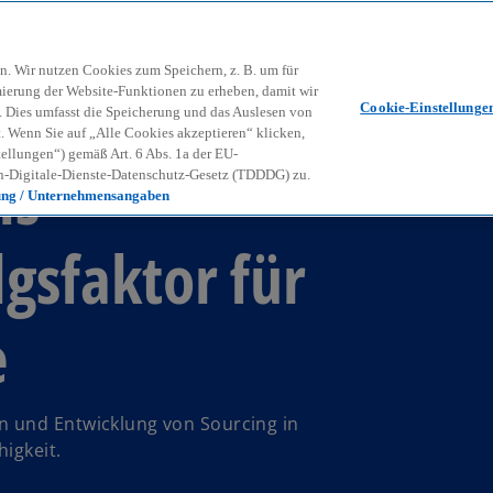
Zurück zur Inhaltsseite
Kon
contact_mail
n. Wir nutzen Cookies zum Speichern, z. B. um für
mierung der Website-Funktionen zu erheben, damit wir
Cookie-Einstellunge
nd. Dies umfasst die Speicherung und das Auslesen von
Wenn Sie auf „Alle Cookies akzeptieren“ klicken,
ellungen“) gemäß Art. 6 Abs. 1a der EU-
ls
-Digitale-Dienste-Datenschutz-Gesetz (TDDDG) zu.
ung / Unternehmensangaben
lgsfaktor für
e
 und Entwicklung von Sourcing in
igkeit.