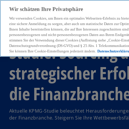
Wir schätzen Ihre Privatsphäre
Wir verwenden Cookies, um Ihnen ein optimales Webseiten-Erlebnis zu biete
menu
eine sichere Anmeldung zu sorgen, aber auch um statistische Daten zur Opti
Ihnen Inhalte bereitstellen können, die auf Ihre Interessen zugeschnitten si
personenbezogenen und nicht-personenbezogenen Daten aus Ihrem Endgerät. 
stimmen Sie der Verwendung dieser Cookies (Auflistung siehe „Cookie-Einst
Studie: Sourcing a
Datenschutzgrundverordnung (DS-GVO) und § 25 Abs. 1 Telekommunikation
Sie können Ihre Cookie-Einstellungen jederzeit ändern.
Datenschutzerklär
strategischer Erfo
die Finanzbranch
Aktuelle KPMG-Studie beleuchtet Herausforderungen
der Finanzbranche. Steigern Sie Ihre Wettbewerbsfäh