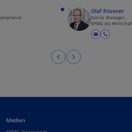
g
e
Olaf Rösener
ö
-Compliance
Senior Manager,
KPMG AG Wirtschaf
ff
n
mail
call
e
t
Medien