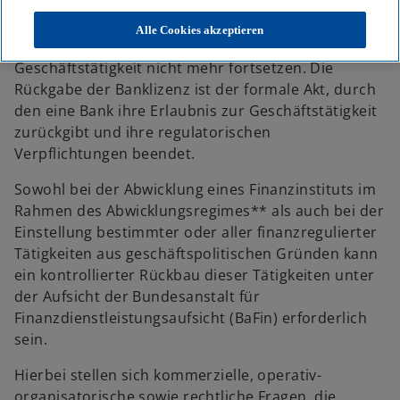
im Finanzdienstleistungssektor, die sicherstellen,
dass Finanzinstitute ganz oder teilweise geordnet
Alle Cookies akzeptieren
und effizient geschlossen werden, wenn sie ihre
Geschäftstätigkeit nicht mehr fortsetzen. Die
Rückgabe der Banklizenz ist der formale Akt, durch
den eine Bank ihre Erlaubnis zur Geschäftstätigkeit
zurückgibt und ihre regulatorischen
Verpflichtungen beendet.
Sowohl bei der Abwicklung eines Finanzinstituts im
Rahmen des Abwicklungsregimes** als auch bei der
Einstellung bestimmter oder aller finanzregulierter
Tätigkeiten aus geschäftspolitischen Gründen kann
ein kontrollierter Rückbau dieser Tätigkeiten unter
der Aufsicht der Bundesanstalt für
Finanzdienstleistungsaufsicht (BaFin) erforderlich
sein.
Hierbei stellen sich kommerzielle, operativ-
organisatorische sowie rechtliche Fragen, die