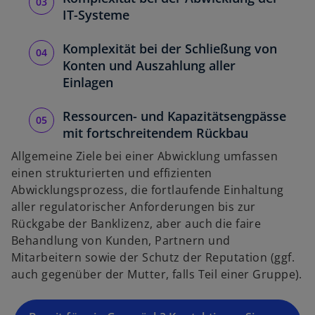
IT-Systeme
w
ir
Komplexität bei der Schließung von
d
Konten und Auszahlung aller
i
Einlagen
n
e
Ressourcen- und Kapazitätsengpässe
i
mit fortschreitendem Rückbau
n
Allgemeine Ziele bei einer Abwicklung umfassen
e
einen strukturierten und effizienten
r
Abwicklungsprozess, die fortlaufende Einhaltung
n
aller regulatorischer Anforderungen bis zur
e
Rückgabe der Banklizenz, aber auch die faire
u
Behandlung von Kunden, Partnern und
e
Mitarbeitern sowie der Schutz der Reputation (ggf.
n
auch gegenüber der Mutter, falls Teil einer Gruppe).
R
e