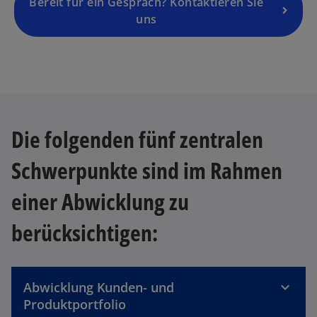
g
Bereit für ein Gespräch? Kontaktieren Sie
is
uns
t
e
r
k
a
r
Die folgenden fünf zentralen
t
e
Schwerpunkte sind im Rahmen
g
e
einer Abwicklung zu
ö
ff
berücksichtigen:
n
e
t
Abwicklung Kunden- und
Produktportfolio