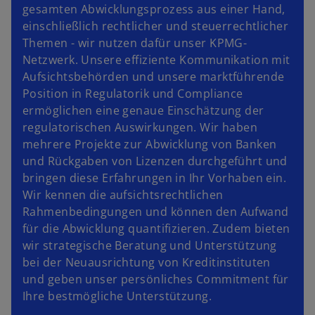
gesamten Abwicklungsprozess aus einer Hand,
einschließlich rechtlicher und steuerrechtlicher
Themen - wir nutzen dafür unser KPMG-
Netzwerk. Unsere effiziente Kommunikation mit
w
Aufsichtsbehörden und unsere marktführende
ir
Position in Regulatorik und Compliance
d
ermöglichen eine genaue Einschätzung der
i
regulatorischen Auswirkungen. Wir haben
n
mehrere Projekte zur Abwicklung von Banken
e
und Rückgaben von Lizenzen durchgeführt und
i
bringen diese Erfahrungen in Ihr Vorhaben ein.
n
Wir kennen die aufsichtsrechtlichen
e
Rahmenbedingungen und können den Aufwand
r
für die Abwicklung quantifizieren. Zudem bieten
n
wir strategische Beratung und Unterstützung
e
bei der Neuausrichtung von Kreditinstituten
u
und geben unser persönliches Commitment für
e
Ihre bestmögliche Unterstützung.
n