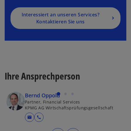
R
e
g
Interessiert an unseren Services?
is
Kontaktieren Sie uns
t
e
r
k
a
r
t
Ihre Ansprechperson
e
g
e
Bernd Oppold
ö
Partner, Financial Services
ff
KPMG AG Wirtschaftsprüfungsgesellschaft
n
mail
call
e
t