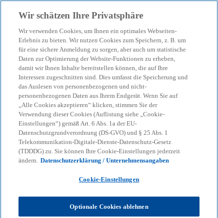
Zurück zur Inhaltsseite
Wir schätzen Ihre Privatsphäre
menu
search
Wir verwenden Cookies, um Ihnen ein optimales Webseiten-
Erlebnis zu bieten. Wir nutzen Cookies zum Speichern, z. B. um
Rückbau von regulierten
für eine sichere Anmeldung zu sorgen, aber auch um statistische
Daten zur Optimierung der Website-Funktionen zu erheben,
damit wir Ihnen Inhalte bereitstellen können, die auf Ihre
Geschäftsbereichen im
Interessen zugeschnitten sind. Dies umfasst die Speicherung und
das Auslesen von personenbezogenen und nicht-
Finanzsektor
personenbezogenen Daten aus Ihrem Endgerät. Wenn Sie auf
„Alle Cookies akzeptieren“ klicken, stimmen Sie der
Verwendung dieser Cookies (Auflistung siehe „Cookie-
Einstellungen“) gemäß Art. 6 Abs. 1a der EU-
Abwicklung von Finanzinstituten
Datenschutzgrundverordnung (DS-GVO) und § 25 Abs. 1
Telekommunikation-Digitale-Dienste-Datenschutz-Gesetz
(TDDDG) zu. Sie können Ihre Cookie-Einstellungen jederzeit
KPMG
Themen
Business Performance & Resilienz
ändern.
Datenschutzerklärung / Unternehmensangaben
Rückbau von regulierten Geschäftsbereichen im Finanzsektor
Cookie-Einstellungen
Die Abwicklung von Finanzinstituten und die
Rückgabe der Banklizenz sind wesentliche Prozesse
Optionale Cookies ablehnen