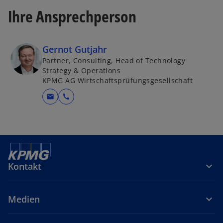
r
Ihre Ansprechperson
t
e
g
Gernot Gutjahr
e
Partner, Consulting, Head of Technology
ö
Strategy & Operations
ff
KPMG AG Wirtschaftsprüfungsgesellschaft
n
mail
call
e
t
Kontakt
Medien