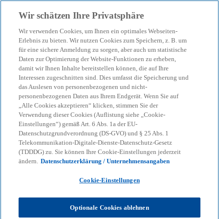
Zurück zur Inhaltsseite
Wir schätzen Ihre Privatsphäre
menu
search
Wir verwenden Cookies, um Ihnen ein optimales Webseiten-
Erlebnis zu bieten. Wir nutzen Cookies zum Speichern, z. B. um
Katalysator Künstliche
für eine sichere Anmeldung zu sorgen, aber auch um statistische
Daten zur Optimierung der Website-Funktionen zu erheben,
damit wir Ihnen Inhalte bereitstellen können, die auf Ihre
Intelligenz: Aufbruch zu
Interessen zugeschnitten sind. Dies umfasst die Speicherung und
das Auslesen von personenbezogenen und nicht-
digitalen Partnerschaften
personenbezogenen Daten aus Ihrem Endgerät. Wenn Sie auf
„Alle Cookies akzeptieren“ klicken, stimmen Sie der
Verwendung dieser Cookies (Auflistung siehe „Cookie-
für Finance Services
Einstellungen“) gemäß Art. 6 Abs. 1a der EU-
Datenschutzgrundverordnung (DS-GVO) und § 25 Abs. 1
Telekommunikation-Digitale-Dienste-Datenschutz-Gesetz
Unser Whitepaper beschreibt die nächste
(TDDDG) zu. Sie können Ihre Cookie-Einstellungen jederzeit
Entwicklungsstufe bei Finance Business Services
ändern.
Datenschutzerklärung / Unternehmensangaben
und bietet Unternehmen Orientierung in der
Cookie-Einstellungen
Umbruchphase.
Optionale Cookies ablehnen