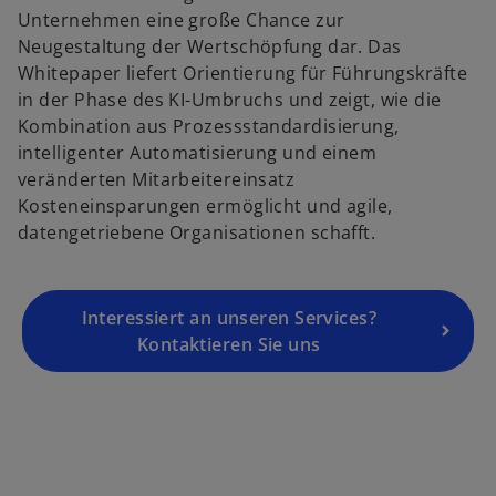
Unternehmen eine große Chance zur
i
Neugestaltung der Wertschöpfung dar. Das
n
Whitepaper liefert Orientierung für Führungskräfte
e
in der Phase des KI-Umbruchs und zeigt, wie die
r
Kombination aus Prozessstandardisierung,
n
intelligenter Automatisierung und einem
e
veränderten Mitarbeitereinsatz
u
Kosteneinsparungen ermöglicht und agile,
e
datengetriebene Organisationen schafft.
n
R
e
g
Interessiert an unseren Services?
is
Kontaktieren Sie uns
t
e
r
k
a