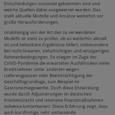
r
Entscheidungen zustande gekommen sind und
a
n
n
welche Quellen dabei ausgewertet wurden. Das
r
e
e
stellt aktuelle Modelle und Ansätze weiterhin vor
t
t
u
große Herausforderungen.
e
e
g
Unabhängig von der Art des zu verwendeten
n
e
Modells ist stets zu prüfen, ob es weiterhin aktuell
R
ö
ist und belastbare Ergebnisse liefert, insbesondere
e
f
bei nicht-linearen, vielschichtigen und einzigartigen
g
f
Rahmenbedingungen. So stiegen im Zuge der
i
n
CoVID-Pandemie die erwarteten Ausfallrisiken vieler
s
e
Kreditnehmer unter anderem wegen
t
t
Lieferengpässen oder Beeinträchtigung der
e
Geschäftsgrundlage, zum Beispiel im
r
Gastronomiegewerbe. Doch diese Entwicklung
k
wurde durch Adjustierungen im deutschen
a
Insolvenzrecht und intensive Finanzmaßnahmen
r
teilweise konterkariert. Diese Erfahrung zeigt, dass
t
auch kurzfristige, sehr umfassende
e