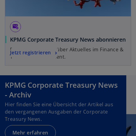
ff
n
e
attach_email
t
KPMG Corporate Treasury News abonnieren
Bestens informiert über Aktuelles im Finance &
Jetzt registrieren
Treasury Management.
KPMG Corporate Treasury News
- Archiv
Hier finden Sie eine Übersicht der Artikel aus
den vergangenen Ausgaben der Corporate
Treasury News.
Mehr erfahren