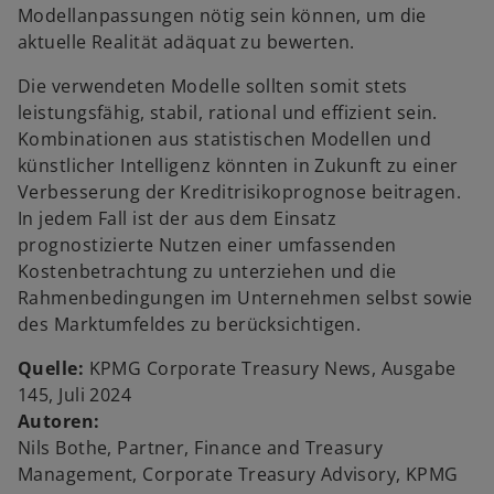
Modellanpassungen nötig sein können, um die
g
aktuelle Realität adäquat zu bewerten.
e
ö
Die verwendeten Modelle sollten somit stets
f
leistungsfähig, stabil, rational und effizient sein.
f
Kombinationen aus statistischen Modellen und
n
künstlicher Intelligenz könnten in Zukunft zu einer
e
Verbesserung der Kreditrisikoprognose beitragen.
t
w
In jedem Fall ist der aus dem Einsatz
ir
prognostizierte Nutzen einer umfassenden
d
Kostenbetrachtung zu unterziehen und die
i
Rahmenbedingungen im Unternehmen selbst sowie
n
des Marktumfeldes zu berücksichtigen.
e
Quelle:
KPMG Corporate Treasury News, Ausgabe
i
145, Juli 2024
n
Autoren:
e
Nils Bothe, Partner, Finance and Treasury
r
Management, Corporate Treasury Advisory, KPMG
n