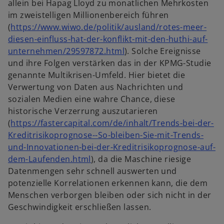
allein bei Hapag Lloyd zu monatlichen Mehrkosten
t
t
im zweistelligen Millionenbereich führen
e
e
(
https://www.wiwo.de/politik/ausland/rotes-meer-
r
g
diesen-einfluss-hat-der-konflikt-mit-den-huthi-auf-
k
e
w
unternehmen/29597872.html
). Solche Ereignisse
a
ö
i
und ihre Folgen verstärken das in der KPMG-Studie
r
f
r
genannte Multikrisen-Umfeld. Hier bietet die
t
f
d
Verwertung von Daten aus Nachrichten und
e
n
i
sozialen Medien eine wahre Chance, diese
g
e
n
historische Verzerrung auszutarieren
e
t
e
(
https://fastercapital.com/de/inhalt/Trends-bei-der-
ö
i
Kreditrisikoprognose--So-bleiben-Sie-mit-Trends-
f
n
und-Innovationen-bei-der-Kreditrisikoprognose-auf-
f
w
e
dem-Laufenden.html
), da die Maschine riesige
n
i
r
Datenmengen sehr schnell auswerten und
e
r
n
potenzielle Korrelationen erkennen kann, die dem
t
d
e
Menschen verborgen bleiben oder sich nicht in der
i
u
Geschwindigkeit erschließen lassen.
n
e