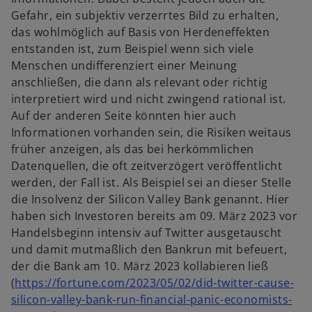
r
e
ö
Gefahr, ein subjektiv verzerrtes Bild zu erhalten,
k
t
f
das wohlmöglich auf Basis von Herdeneffekten
a
f
entstanden ist, zum Beispiel wenn sich viele
r
n
Menschen undifferenziert einer Meinung
t
e
anschließen, die dann als relevant oder richtig
e
t
interpretiert wird und nicht zwingend rational ist.
g
Auf der anderen Seite könnten hier auch
e
Informationen vorhanden sein, die Risiken weitaus
ö
früher anzeigen, als das bei herkömmlichen
f
Datenquellen, die oft zeitverzögert veröffentlicht
f
werden, der Fall ist. Als Beispiel sei an dieser Stelle
n
die Insolvenz der Silicon Valley Bank genannt. Hier
e
haben sich Investoren bereits am 09. März 2023 vor
t
Handelsbeginn intensiv auf Twitter ausgetauscht
und damit mutmaßlich den Bankrun mit befeuert,
der die Bank am 10. März 2023 kollabieren ließ
(
https://fortune.com/2023/05/02/did-twitter-cause-
silicon-valley-bank-run-financial-panic-economists-