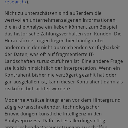
w
research/
).
i
Nicht zu unterschätzen sind außerdem die
r
wertvollen unternehmenseigenen Informationen,
d
die in die Analyse einfließen können, zum Beispiel
i
das historische Zahlungsverhalten von Kunden. Die
n
Herausforderungen liegen hier häufig unter
e
anderem in der nicht ausreichenden Verfügbarkeit
i
der Daten, was oft auf fragmentierte IT-
n
Landschaften zurückzuführen ist. Eine andere Frage
e
stellt sich hinsichtlich der Interpretation. Wenn ein
r
Kontrahent bisher nie verzögert gezahlt hat oder
n
gar ausgefallen ist, kann dieser Kontrahent dann als
e
risikofrei betrachtet werden?
u
e
Moderne Ansätze integrieren vor dem Hintergrund
n
zügig voranschreitender, technologischer
R
Entwicklungen künstliche Intelligenz in den
e
Analyseprozess. Dafür ist es allerdings nötig,
g
entsprechende Voraussetzungen zu schaffen.