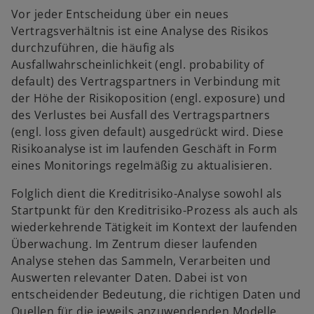
r
Vor jeder Entscheidung über ein neues
t
Vertragsverhältnis ist eine Analyse des Risikos
e
durchzuführen, die häufig als
g
Ausfallwahrscheinlichkeit (engl. probability of
e
default) des Vertragspartners in Verbindung mit
ö
der Höhe der Risikoposition (engl. exposure) und
f
des Verlustes bei Ausfall des Vertragspartners
f
(engl. loss given default) ausgedrückt wird. Diese
n
Risikoanalyse ist im laufenden Geschäft in Form
e
eines Monitorings regelmäßig zu aktualisieren.
t
Folglich dient die Kreditrisiko-Analyse sowohl als
Startpunkt für den Kreditrisiko-Prozess als auch als
wiederkehrende Tätigkeit im Kontext der laufenden
Überwachung. Im Zentrum dieser laufenden
Analyse stehen das Sammeln, Verarbeiten und
Auswerten relevanter Daten. Dabei ist von
entscheidender Bedeutung, die richtigen Daten und
Quellen für die jeweils anzuwendenden Modelle