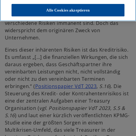
August Shedd zugeschrieben wird. Analog dazu sind
auch Unternehmen am sichersten, wenn sie keiner
Alle Cookies akzeptieren
unternehmerischen Tätigkeit nachgehen, denen
verschiedene Risiken immanent sind. Doch das
widerspricht dem originären Zweck von
Unternehmen.
Eines dieser inhärenten Risiken ist das Kreditrisiko.
Es umfasst „[…] die finanziellen Wirkungen, die sich
daraus ergeben, dass Geschäftspartner ihre
vereinbarten Leistungen nicht, nicht vollständig
oder nicht zu den vereinbarten Terminen
w
erbringen.“ (
Positionspapier VdT 2023
,
S.16
). Die
i
Steuerung des Kredit- oder Kontrahentenrisikos ist
r
eine der zentralen Aufgaben einer Treasury
d
Organisation (
vgl. Positionspapier VdT 2023, S.5 &
i
S.16
) und laut einer kürzlich veröffentlichten KPMG-
n
Studie eine der größten Sorgen in einem
e
Multikrisen-Umfeld, das viele Treasurer in der