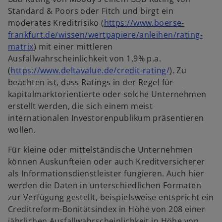
Standard & Poors oder Fitch und birgt ein
moderates Kreditrisiko (
https://www.boerse-
frankfurt.de/wissen/wertpapiere/anleihen/rating-
w
matrix
) mit einer mittleren
i
Ausfallwahrscheinlichkeit von 1,9% p.a.
r
w
(
https://www.deltavalue.de/credit-rating/
). Zu
d
i
beachten ist, dass Ratings in der Regel für
i
r
kapitalmarktorientierte oder solche Unternehmen
n
d
erstellt werden, die sich einem meist
e
i
internationalen Investorenpublikum präsentieren
i
n
wollen.
n
e
Für kleine oder mittelständische Unternehmen
e
i
können Auskunfteien oder auch Kreditversicherer
r
n
als Informationsdienstleister fungieren. Auch hier
n
e
werden die Daten in unterschiedlichen Formaten
e
r
zur Verfügung gestellt, beispielsweise entspricht ein
u
n
Creditreform-Bonitätsindex in Höhe von 208 einer
e
e
jährlichen Ausfallwahrscheinlichkeit in Höhe von