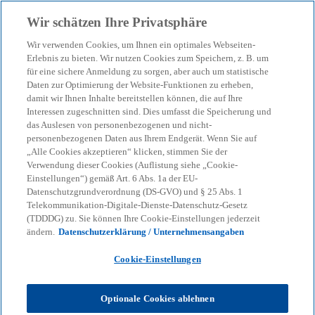
Zurück zur Inhaltsseite
Wir schätzen Ihre Privatsphäre
menu
search
Wir verwenden Cookies, um Ihnen ein optimales Webseiten-
Erlebnis zu bieten. Wir nutzen Cookies zum Speichern, z. B. um
Chancen und
für eine sichere Anmeldung zu sorgen, aber auch um statistische
Daten zur Optimierung der Website-Funktionen zu erheben,
damit wir Ihnen Inhalte bereitstellen können, die auf Ihre
Herausforderungen
Interessen zugeschnitten sind. Dies umfasst die Speicherung und
das Auslesen von personenbezogenen und nicht-
personenbezogenen Daten aus Ihrem Endgerät. Wenn Sie auf
bei der Prognose von
„Alle Cookies akzeptieren“ klicken, stimmen Sie der
Kreditausfallwahrscheinlichkeiten
Verwendung dieser Cookies (Auflistung siehe „Cookie-
Einstellungen“) gemäß Art. 6 Abs. 1a der EU-
Datenschutzgrundverordnung (DS-GVO) und § 25 Abs. 1
Telekommunikation-Digitale-Dienste-Datenschutz-Gesetz
KPMG
Themen
Business Performance & Resilienz
(TDDDG) zu. Sie können Ihre Cookie-Einstellungen jederzeit
Chancen und Herausforderungen
ändern.
Datenschutzerklärung / Unternehmensangaben
Cookie-Einstellungen
„Ein Schiff ist im Hafen sicher, doch dafür werden
Schiffe nicht gebaut“ ist ein Zitat, das dem
amerikanischen Schriftsteller und Autor John
Optionale Cookies ablehnen