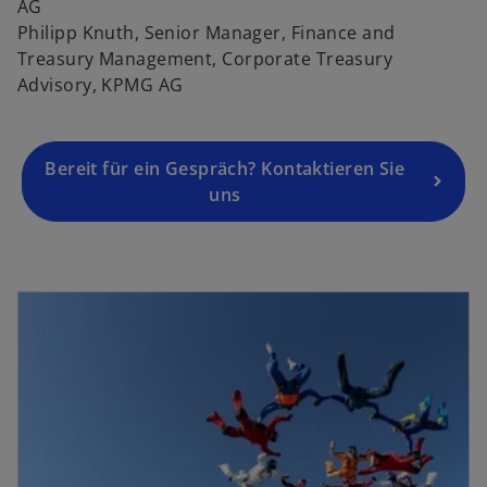
AG
e
Philipp Knuth, Senior Manager, Finance and
u
Treasury Management, Corporate Treasury
e
Advisory, KPMG AG
n
R
e
g
Bereit für ein Gespräch? Kontaktieren Sie
is
uns
t
e
r
k
a
r
t
e
g
e
ö