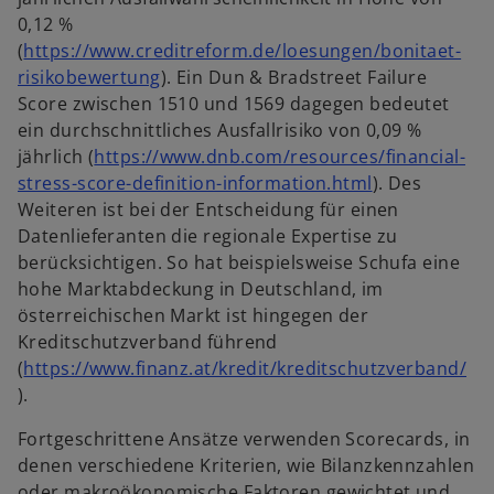
n
u
0,12 %
R
e
(
https://www.creditreform.de/loesungen/bonitaet-
e
n
w
risikobewertung
). Ein Dun & Bradstreet Failure
g
R
i
Score zwischen 1510 und 1569 dagegen bedeutet
i
e
r
ein durchschnittliches Ausfallrisiko von 0,09 %
s
g
d
jährlich (
https://www.dnb.com/resources/financial-
t
i
i
w
stress-score-definition-information.html
). Des
e
s
n
i
Weiteren ist bei der Entscheidung für einen
r
t
e
r
Datenlieferanten die regionale Expertise zu
k
e
i
d
berücksichtigen. So hat beispielsweise Schufa eine
a
r
n
i
hohe Marktabdeckung in Deutschland, im
r
k
e
n
österreichischen Markt ist hingegen der
t
a
r
e
Kreditschutzverband führend
e
r
n
i
(
https://www.finanz.at/kredit/kreditschutzverband/
g
t
w
e
n
).
e
e
i
u
e
ö
g
Fortgeschrittene Ansätze verwenden Scorecards, in
r
e
r
f
e
denen verschiedene Kriterien, wie Bilanzkennzahlen
d
n
n
f
ö
oder makroökonomische Faktoren gewichtet und