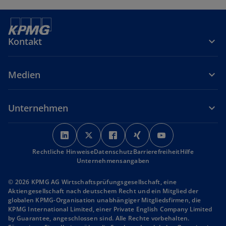
Kontakt
Medien
Unternehmen
w
w
w
w
w
i
i
i
i
i
Rechtliche Hinweise
r
Datenschutz
r
r
Barrierefreiheit
r
r
Hilfe
Unternehmensangaben
d
d
d
d
d
i
i
i
i
i
© 2026 KPMG AG Wirtschaftsprüfungsgesellschaft, eine
n
n
n
n
n
Aktiengesellschaft nach deutschem Recht und ein Mitglied der
globalen KPMG-Organisation unabhängiger Mitgliedsfirmen, die
e
e
e
e
e
KPMG International Limited, einer Private English Company Limited
i
i
i
i
i
by Guarantee, angeschlossen sind. Alle Rechte vorbehalten.
n
n
n
n
n