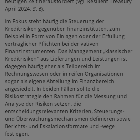
i
heutigen Zeit herausfordert (vgl. Resilient Treasury
n
April 2024,
S. 6
).
e
Im Fokus steht häufig die Steuerung der
r
Kreditrisiken gegenüber Finanzinstituten, zum
n
Beispiel in Form von Einlagen oder der Erfüllung
e
vertraglicher Pflichten bei derivativen
u
Finanzinstrumenten. Das Management „klassischer
e
Kreditrisiken“ aus Lieferungen und Leistungen ist
n
dagegen häufig eher als Teilbereich im
R
Rechnungswesen oder in reifen Organisationen
e
sogar als eigene Abteilung im Finanzbereich
g
angesiedelt. In beiden Fällen sollte die
i
Risikostrategie den Rahmen für die Messung und
s
Analyse der Risiken setzen, die
t
entscheidungsrelevanten Kriterien, Steuerungs-
e
und Überwachungsmechanismen definieren sowie
r
Berichts- und Eskalationsformate und -wege
k
festlegen.
a