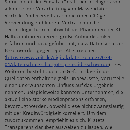
Somit bietet der Einsatz künstlicher Intelligenz vor
e
n
allem bei der Verarbeitung von Massendaten
i
R
Vorteile. Andererseits kann die übermäßige
n
e
Verwendung zu blindem Vertrauen in die
e
g
Technologie führen, obwohl das Phänomen der KI-
r
i
Halluzinationen bereits große Aufmerksamkeit
n
s
erfahren und dazu geführt hat, dass Datenschützer
e
t
Beschwerden gegen Open AI einreichen
u
e
(
https://www.zeit.de/digital/datenschutz/2024-
e
r
w
04/datenschutz-chatgpt-open-ai-beschwerde
). Des
n
k
i
Weiteren besteht auch die Gefahr, dass in den
R
a
r
Quelldaten enthaltene (teils unbewusste) Vorurteile
e
r
d
einen unerwünschten Einfluss auf das Ergebnis
g
t
i
nehmen. Beispielsweise könnten Unternehmen, die
i
e
n
aktuell eine starke Medienpräsenz erfahren,
s
g
e
bevorzugt werden, obwohl diese nicht zwangsläufig
t
e
i
mit der Kreditwürdigkeit korreliert. Um dem
e
ö
n
zuvorzukommen, empfiehlt es sich, KI stets
r
f
e
Transparenz darüber ausweisen zu lassen, wie
k
f