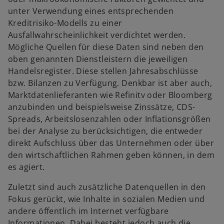
i
R
e
n
f
unter Verwendung eines entsprechenden
n
e
u
e
f
Kreditrisiko-Modells zu einer
e
g
e
t
n
Ausfallwahrscheinlichkeit verdichtet werden.
i
i
n
e
Mögliche Quellen für diese Daten sind neben den
n
s
R
t
oben genannten Dienstleistern die jeweiligen
e
t
e
Handelsregister. Diese stellen Jahresabschlüsse
r
e
g
bzw. Bilanzen zu Verfügung. Denkbar ist aber auch,
n
r
i
Marktdatenlieferanten wie Refinitv oder Bloomberg
e
k
s
anzubinden und beispielsweise Zinssätze, CDS-
u
a
t
Spreads, Arbeitslosenzahlen oder Inflationsgrößen
e
r
e
bei der Analyse zu berücksichtigen, die entweder
n
t
r
direkt Aufschluss über das Unternehmen oder über
R
e
k
den wirtschaftlichen Rahmen geben können, in dem
e
g
a
es agiert.
g
e
r
i
ö
t
Zuletzt sind auch zusätzliche Datenquellen in den
s
f
e
Fokus gerückt, wie Inhalte in sozialen Medien und
t
f
g
andere öffentlich im Internet verfügbare
e
n
e
Informationen. Dabei besteht jedoch auch die