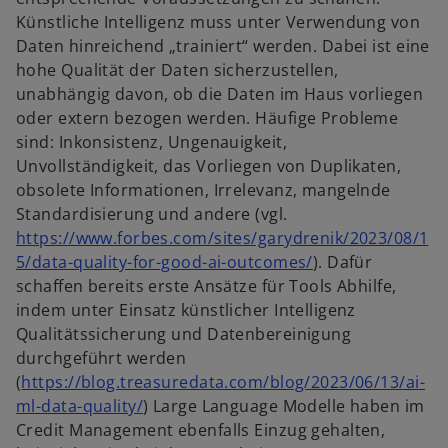
i
Künstliche Intelligenz muss unter Verwendung von
s
Daten hinreichend „trainiert“ werden. Dabei ist eine
t
hohe Qualität der Daten sicherzustellen,
e
unabhängig davon, ob die Daten im Haus vorliegen
r
oder extern bezogen werden. Häufige Probleme
k
sind: Inkonsistenz, Ungenauigkeit,
a
Unvollständigkeit, das Vorliegen von Duplikaten,
r
obsolete Informationen, Irrelevanz, mangelnde
t
Standardisierung und andere (vgl.
e
https://www.forbes.com/sites/garydrenik/2023/08/1
g
w
5/data-quality-for-good-ai-outcomes/
). Dafür
e
i
schaffen bereits erste Ansätze für Tools Abhilfe,
ö
r
indem unter Einsatz künstlicher Intelligenz
f
d
Qualitätssicherung und Datenbereinigung
f
i
durchgeführt werden
n
n
(
https://blog.treasuredata.com/blog/2023/06/13/ai-
e
w
e
ml-data-quality/
) Large Language Modelle haben im
t
i
i
Credit Management ebenfalls Einzug gehalten,