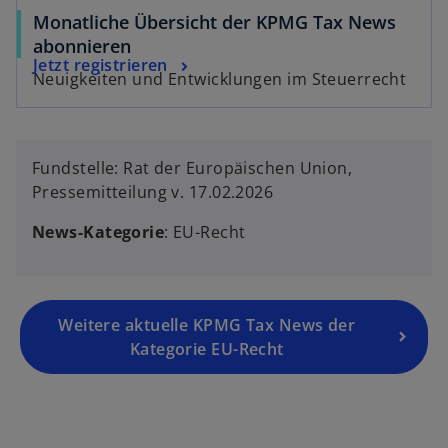
s
Monatliche Übersicht der KPMG Tax News
t
abonnieren
e
Jetzt registrieren
Neuigkeiten und Entwicklungen im Steuerrecht
r
k
a
r
Fundstelle: Rat der Europäischen Union,
t
Pressemitteilung v. 17.02.2026
e
g
News-Kategorie
: EU-Recht
e
ö
f
Weitere aktuelle KPMG Tax News der
f
Kategorie EU-Recht
n
e
t