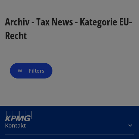
Archiv - Tax News - Kategorie EU-
Recht
Filters
tune
Kontakt