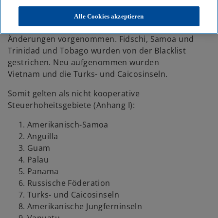
Der ECOFIN hat in seiner Sitzung am 17. Februar
2026 die sog. EU Blacklist - Liste der nicht
Alle Cookies akzeptieren
kooperativen Steuerhoheitsgebiete - geprüft und
Änderungen vorgenommen. Fidschi, Samoa und
Trinidad und Tobago wurden von der Blacklist
gestrichen. Neu aufgenommen wurden
Vietnam und die Turks- und Caicosinseln.
Somit gelten als nicht kooperative
Steuerhoheitsgebiete (Anhang I):
Amerikanisch-Samoa
Anguilla
Guam
Palau
Panama
Russische Föderation
Turks- und Caicosinseln
Amerikanische Jungferninseln