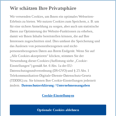
Zurück zur Inhaltsseite
Wir schätzen Ihre Privatsphäre
menu
search
Wir verwenden Cookies, um Ihnen ein optimales Webseiten-
Erlebnis zu bieten. Wir nutzen Cookies zum Speichern, z. B. um
für eine sichere Anmeldung zu sorgen, aber auch um statistische
KPMG Tax News
Daten zur Optimierung der Website-Funktionen zu erheben,
Turnusmäßige
damit wir Ihnen Inhalte bereitstellen können, die auf Ihre
Interessen zugeschnitten sind. Dies umfasst die Speicherung und
Aktualisierung der EU-
das Auslesen von personenbezogenen und nicht-
personenbezogenen Daten aus Ihrem Endgerät. Wenn Sie auf
„Alle Cookies akzeptieren“ klicken, stimmen Sie der
Blacklist (Februar 2026)
Verwendung dieser Cookies (Auflistung siehe „Cookie-
Einstellungen“) gemäß Art. 6 Abs. 1a der EU-
Datenschutzgrundverordnung (DS-GVO) und § 25 Abs. 1
Rat der Europäischen Union, Pressemitteilung v.
Telekommunikation-Digitale-Dienste-Datenschutz-Gesetz
17.02.2026
(TDDDG) zu. Sie können Ihre Cookie-Einstellungen jederzeit
ändern.
Datenschutzerklärung / Unternehmensangaben
Cookie-Einstellungen
KPMG
Themen
Turnusmäßige Aktualisierung der EU-Blacklist (Februar 2026)
Optionale Cookies ablehnen