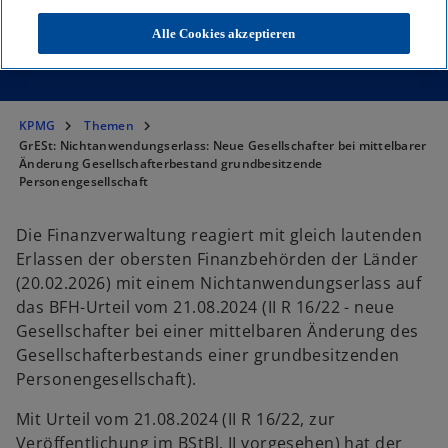
Gleich lautende Erlasse der obersten
Alle Cookies akzeptieren
Finanzbehörden der Länder v. 20.02.2026
KPMG
Themen
GrESt: Nichtanwendungserlass: Neue Gesellschafter bei mittelbarer
Änderung Gesellschafterbestand grundbesitzende
Personengesellschaft
Die Finanzverwaltung reagiert mit gleich lautenden
Erlassen der obersten Finanzbehörden der Länder
(20.02.2026) mit einem Nichtanwendungserlass auf
das BFH-Urteil vom 21.08.2024 (II R 16/22 - neue
Gesellschafter bei einer mittelbaren Änderung des
Gesellschafterbestands einer grundbesitzenden
Personengesellschaft).
Mit Urteil vom 21.08.2024 (II R 16/22, zur
Veröffentlichung im BStBl. II vorgesehen) hat der