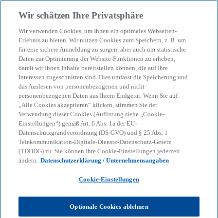
Zurück zur Inhaltsseite
Wir schätzen Ihre Privatsphäre
menu
search
Wir verwenden Cookies, um Ihnen ein optimales Webseiten-
Erlebnis zu bieten. Wir nutzen Cookies zum Speichern, z. B. um
für eine sichere Anmeldung zu sorgen, aber auch um statistische
KPMG Tax News
Daten zur Optimierung der Website-Funktionen zu erheben,
GrESt:
damit wir Ihnen Inhalte bereitstellen können, die auf Ihre
Interessen zugeschnitten sind. Dies umfasst die Speicherung und
Nichtanwendungserlass:
das Auslesen von personenbezogenen und nicht-
personenbezogenen Daten aus Ihrem Endgerät. Wenn Sie auf
„Alle Cookies akzeptieren“ klicken, stimmen Sie der
Neue Gesellschafter bei
Verwendung dieser Cookies (Auflistung siehe „Cookie-
Einstellungen“) gemäß Art. 6 Abs. 1a der EU-
mittelbarer Änderung
Datenschutzgrundverordnung (DS-GVO) und § 25 Abs. 1
Telekommunikation-Digitale-Dienste-Datenschutz-Gesetz
(TDDDG) zu. Sie können Ihre Cookie-Einstellungen jederzeit
Gesellschafterbestand
ändern.
Datenschutzerklärung / Unternehmensangaben
grundbesitzende
Cookie-Einstellungen
Personengesellschaft
Optionale Cookies ablehnen