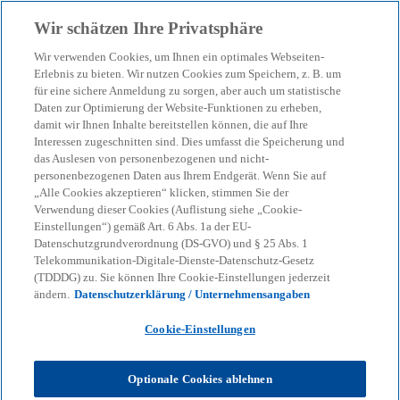
Zurück zur Inhaltsseite
Wir schätzen Ihre Privatsphäre
menu
search
Wir verwenden Cookies, um Ihnen ein optimales Webseiten-
Erlebnis zu bieten. Wir nutzen Cookies zum Speichern, z. B. um
für eine sichere Anmeldung zu sorgen, aber auch um statistische
KPMG Tax News
Daten zur Optimierung der Website-Funktionen zu erheben,
Globale Mindeststeuer
damit wir Ihnen Inhalte bereitstellen können, die auf Ihre
Interessen zugeschnitten sind. Dies umfasst die Speicherung und
(Pillar 2): Inclusive
das Auslesen von personenbezogenen und nicht-
personenbezogenen Daten aus Ihrem Endgerät. Wenn Sie auf
„Alle Cookies akzeptieren“ klicken, stimmen Sie der
Framework einigt sich auf
Verwendung dieser Cookies (Auflistung siehe „Cookie-
Einstellungen“) gemäß Art. 6 Abs. 1a der EU-
Side-by-Side Lösung
Datenschutzgrundverordnung (DS-GVO) und § 25 Abs. 1
Telekommunikation-Digitale-Dienste-Datenschutz-Gesetz
(TDDDG) zu. Sie können Ihre Cookie-Einstellungen jederzeit
ändern.
Datenschutzerklärung / Unternehmensangaben
13.01.2026
Cookie-Einstellungen
OECD Side-by-Side Package v. 05.01.2026
Optionale Cookies ablehnen
KPMG
Themen