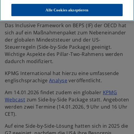
Globale Mindeststeuer (Pillar 2): Inclusive Framework einigt sich auf
Side-by-Side Lösung
Alle Cookies akzeptieren
Das Inclusive Framework on BEPS (IF) der OECD hat
sich auf ein Maßnahmenpaket zum Nebeneinander
der globalen Mindeststeuer und der US-
Steuerregeln (Side-by-Side Package) geeinigt.
Wichtige Aspekte des Pillar-Two-Rahmens werden
dadurch modifiziert.
KPMG International hat hierzu eine umfassende
englischsprachige
Analyse
veröffentlicht.
Am 14.01.2026 findet zudem ein globaler
KPMG
Webcast
zum Side-by-Side Package statt. Angeboten
werden zwei Termine (14.01.2026, 9 Uhr und 16 Uhr
CET).
Auf eine Side-by-Side-Lösung hatten sich in 2025 die
G7 geeinigt, nachdem die USA ihre Besorgnis