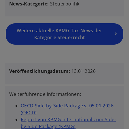
News-Kategorie:
Steuerpolitik
Weitere aktuelle KPMG Tax News der
Kategorie Steuerrecht
Veröffentlichungsdatum
: 13.01.2026
Weiterführende Informationen:
OECD Side-by-Side Package v. 05.01.2026
w
(OECD)
i
Report von KPMG International zum Side-
r
w
by-Side Package (KPMG)