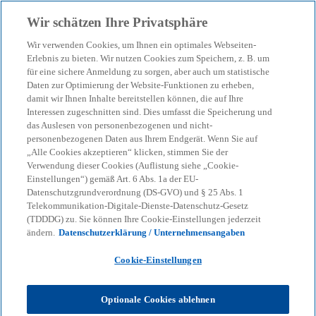
Zurück zur Inhaltsseite
Wir schätzen Ihre Privatsphäre
menu
search
Wir verwenden Cookies, um Ihnen ein optimales Webseiten-
Erlebnis zu bieten. Wir nutzen Cookies zum Speichern, z. B. um
Vorschlag für das Erste
für eine sichere Anmeldung zu sorgen, aber auch um statistische
Daten zur Optimierung der Website-Funktionen zu erheben,
damit wir Ihnen Inhalte bereitstellen können, die auf Ihre
Omnibus-Paket
Interessen zugeschnitten sind. Dies umfasst die Speicherung und
das Auslesen von personenbezogenen und nicht-
personenbezogenen Daten aus Ihrem Endgerät. Wenn Sie auf
EU-Kommission veröffentlicht Vorschlag für das
„Alle Cookies akzeptieren“ klicken, stimmen Sie der
Erste Omnibus-Paket zu Änderungen an den
Verwendung dieser Cookies (Auflistung siehe „Cookie-
Einstellungen“) gemäß Art. 6 Abs. 1a der EU-
gesetzlichen Vorgaben zur
Datenschutzgrundverordnung (DS-GVO) und § 25 Abs. 1
Nachhaltigkeitsberichterstattung
Telekommunikation-Digitale-Dienste-Datenschutz-Gesetz
(TDDDG) zu. Sie können Ihre Cookie-Einstellungen jederzeit
ändern.
Datenschutzerklärung / Unternehmensangaben
KPMG
Themen
Vorschlag für das Erste Omnibus-Paket
Cookie-Einstellungen
Die Kommission der Europäischen Union
Optionale Cookies ablehnen
veröffentlichte am 26. Februar 2025 ihren Vorschlag