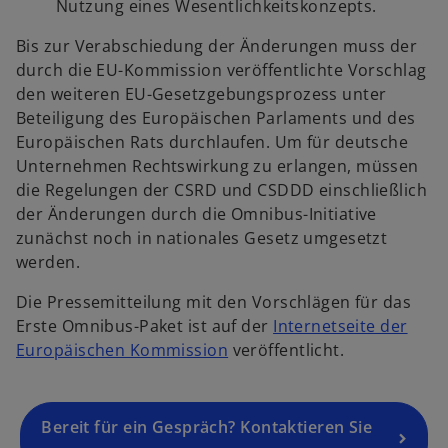
Nutzung eines Wesentlichkeitskonzepts.
w
ir
Bis zur Verabschiedung der Änderungen muss der
d
durch die EU-Kommission veröffentlichte Vorschlag
i
den weiteren EU-Gesetzgebungsprozess unter
n
Beteiligung des Europäischen Parlaments und des
e
Europäischen Rats durchlaufen. Um für deutsche
i
Unternehmen Rechtswirkung zu erlangen, müssen
n
die Regelungen der CSRD und CSDDD einschließlich
e
der Änderungen durch die Omnibus-Initiative
r
zunächst noch in nationales Gesetz umgesetzt
n
werden.
e
Die Pressemitteilung mit den Vorschlägen für das
u
Erste Omnibus-Paket ist auf der
Internetseite der
e
w
Europäischen Kommission
veröffentlicht.
n
i
R
r
e
d
g
Bereit für ein Gespräch? Kontaktieren Sie
i