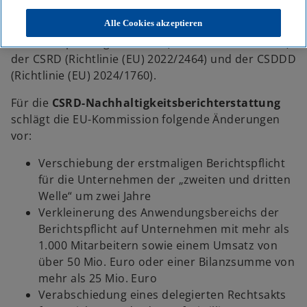
für das Erste Omnibus-Paket zu Änderungen an der
Alle Cookies akzeptieren
EU-Bilanzrichtlinie (Richtlinie 2013/34/EU), der EU-
Abschlussprüfungsrichtlinie (Richtlinie 2006/43/EG),
der CSRD (Richtlinie (EU) 2022/2464) und der CSDDD
(Richtlinie (EU) 2024/1760).
Für die
CSRD-Nachhaltigkeitsberichterstattung
schlägt die EU-Kommission folgende Änderungen
vor:
Verschiebung der erstmaligen Berichtspflicht
für die Unternehmen der „zweiten und dritten
Welle“ um zwei Jahre
Verkleinerung des Anwendungsbereichs der
Berichtspflicht auf Unternehmen mit mehr als
1.000 Mitarbeitern sowie einem Umsatz von
über 50 Mio. Euro oder einer Bilanzsumme von
mehr als 25 Mio. Euro
Verabschiedung eines delegierten Rechtsakts