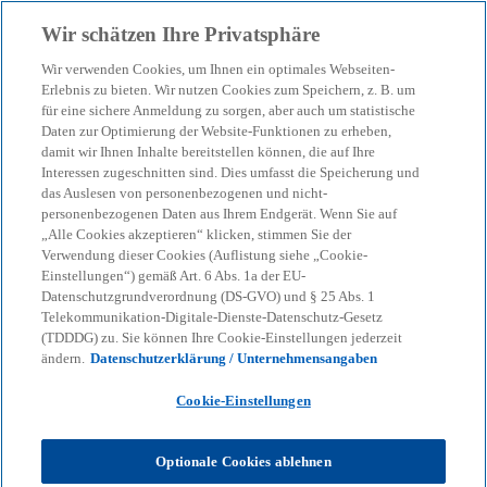
Zurück zur Inhaltsseite
Wir schätzen Ihre Privatsphäre
menu
search
Wir verwenden Cookies, um Ihnen ein optimales Webseiten-
Erlebnis zu bieten. Wir nutzen Cookies zum Speichern, z. B. um
für eine sichere Anmeldung zu sorgen, aber auch um statistische
Pressemitteilung
Daten zur Optimierung der Website-Funktionen zu erheben,
Vertrauen in digitale
damit wir Ihnen Inhalte bereitstellen können, die auf Ihre
Interessen zugeschnitten sind. Dies umfasst die Speicherung und
Assets wächst trotz
das Auslesen von personenbezogenen und nicht-
personenbezogenen Daten aus Ihrem Endgerät. Wenn Sie auf
„Alle Cookies akzeptieren“ klicken, stimmen Sie der
regulatorischer
Verwendung dieser Cookies (Auflistung siehe „Cookie-
Einstellungen“) gemäß Art. 6 Abs. 1a der EU-
Herausforderungen
Datenschutzgrundverordnung (DS-GVO) und § 25 Abs. 1
Telekommunikation-Digitale-Dienste-Datenschutz-Gesetz
(TDDDG) zu. Sie können Ihre Cookie-Einstellungen jederzeit
ändern.
Datenschutzerklärung / Unternehmensangaben
Zentrale Ergebnisse der Studie „Digital Assets in
Deutschland 2025“:
Cookie-Einstellungen
Optionale Cookies ablehnen
KPMG
KPMG Newsroom
Pressemitteilungen