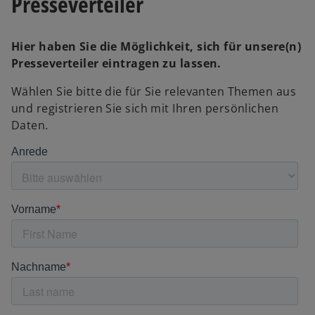
Presseverteiler
e
u
e
Hier haben Sie die Möglichkeit, sich für unsere(n)
n
Presseverteiler eintragen zu lassen.
R
Wählen Sie bitte die für Sie relevanten Themen aus
e
und registrieren Sie sich mit Ihren persönlichen
g
Daten.
i
s
t
e
r
k
a
r
t
e
g