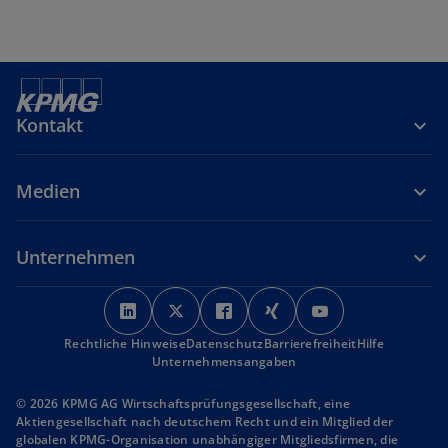
Kontakt
Medien
Unternehmen
w
w
w
w
w
i
i
i
i
i
Rechtliche Hinweise
r
Datenschutz
r
r
Barrierefreiheit
r
r
Hilfe
Unternehmensangaben
d
d
d
d
d
i
i
i
i
i
© 2026 KPMG AG Wirtschaftsprüfungsgesellschaft, eine
n
n
n
n
n
Aktiengesellschaft nach deutschem Recht und ein Mitglied der
globalen KPMG-Organisation unabhängiger Mitgliedsfirmen, die
e
e
e
e
e