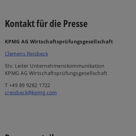
Kontakt für die Presse
KPMG AG Wirtschaftsprüfungsgesellschaft
w
Clemens Reisbeck
i
Stv. Leiter Unternehmenskommunikation
r
KPMG AG Wirtschaftsprüfungsgesellschaft
d
i
T +49 89 9282 1722
n
creisbeck@kpmg.com
e
i
n
e
r
n