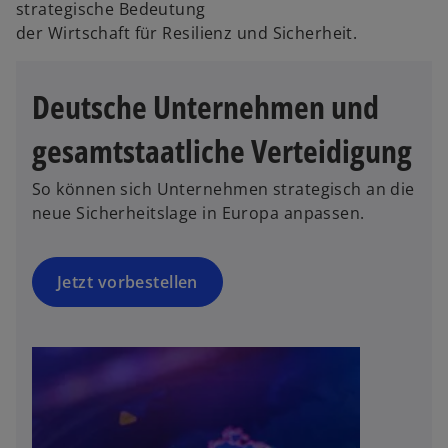
strategische Bedeutung
i
der Wirtschaft für Resilienz und Sicherheit.
n
e
r
Deutsche Unternehmen und
n
e
gesamtstaatliche Verteidigung
u
e
So können sich Unternehmen strategisch an die
n
neue Sicherheitslage in Europa anpassen.
R
e
g
Jetzt vorbestellen
is
t
e
r
k
a