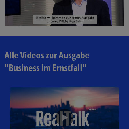
P
l
Alle Videos zur Ausgabe
a
"Business im Ernstfall"
y
V