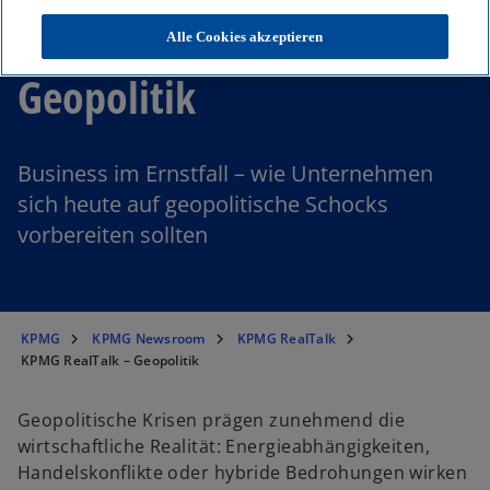
KPMG RealTalk –
Alle Cookies akzeptieren
Geopolitik
Business im Ernstfall – wie Unternehmen
sich heute auf geopolitische Schocks
vorbereiten sollten
KPMG
KPMG Newsroom
KPMG RealTalk
KPMG RealTalk – Geopolitik
Geopolitische Krisen prägen zunehmend die
wirtschaftliche Realität: Energieabhängigkeiten,
Handelskonflikte oder hybride Bedrohungen wirken