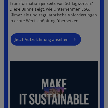
Transformation jenseits von Schlagworten?
e
Diese Bühne zeigt, wie Unternehmen ESG,
u
Klimaziele und regulatorische Anforderungen
e
in echte Wertschöpfung übersetzen.
n
R
e
g
Jetzt Aufzeichnung ansehen
is
t
e
r
k
a
r
t
e
g
e