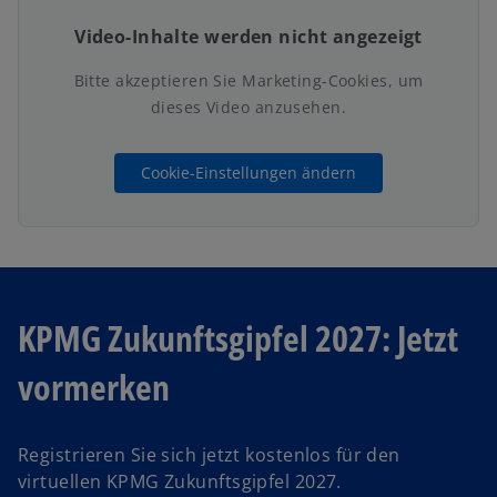
e
Video-Inhalte werden nicht angezeigt
g
e
Bitte akzeptieren Sie Marketing-Cookies, um
ö
dieses Video anzusehen.
w
ff
ir
n
d
e
Cookie-Einstellungen ändern
i
t
n
e
i
n
KPMG Zukunftsgipfel 2027: Jetzt
e
r
vormerken
n
e
u
Registrieren Sie sich jetzt kostenlos für den
e
virtuellen KPMG Zukunftsgipfel 2027.
n