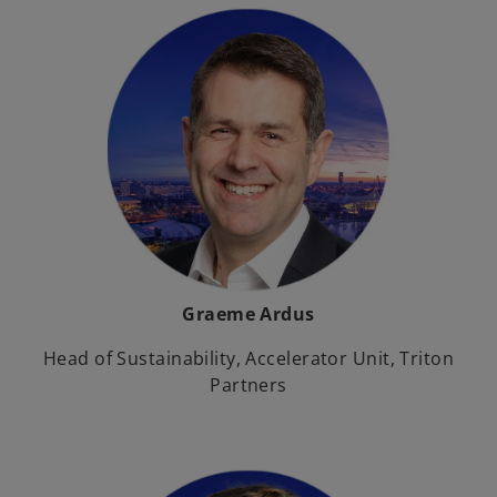
e
g
e
ö
ff
n
e
t
Graeme Ardus
Head of Sustainability, Accelerator Unit, Triton
Partners