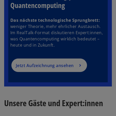
n
Quantencomputing
e
r
Das nächste technologische Sprungbrett:
n
weniger Theorie, mehr ehrlicher Austausch.
e
Im RealTalk-Format diskutieren Expert:innen,
u
was Quantencomputing wirklich bedeutet –
e
heute und in Zukunft.
n
R
e
g
Jetzt Aufzeichnung ansehen
is
t
e
r
k
Unsere Gäste und Expert:innen
a
r
t