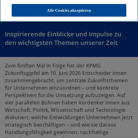
KPMG Zukunftsgipfel 2026
Alle Cookies akzeptieren
Inspirierende Einblicke und Impulse zu
den wichtigsten Themen unserer Zeit
Zum fünften Mal in Folge hat der KPMG
Zukunftsgipfel am 10. Juni 2026 Entscheider:innen
zusammengebracht, um zentrale Zukunftsthemen
w
für Unternehmen einzuordnen – und konkrete
ir
Perspektiven für die Umsetzung aufzuzeigen. Auf
d
vier parallelen Bühnen haben Vordenker:innen aus
i
Wirtschaft, Politik, Wissenschaft und Technologie
n
diskutiert, welche Entwicklungen Unternehmen jetzt
e
strategisch beschäftigen – und wie sie daraus
i
Handlungsfähigkeit gewinnen: nachhaltige