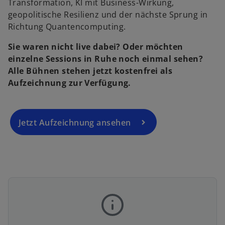
n
Transformation, KI mit Business-Wirkung,
e
geopolitische Resilienz und der nächste Sprung in
r
Richtung Quantencomputing.
n
Sie waren nicht live dabei? Oder möchten
e
einzelne Sessions in Ruhe noch einmal sehen?
u
Alle Bühnen stehen jetzt kostenfrei als
e
Aufzeichnung zur Verfügung.
n
R
e
g
Jetzt Aufzeichnung ansehen
is
t
e
r
k
a
r
t