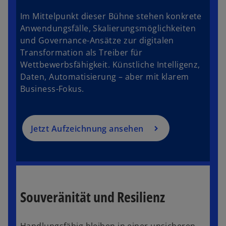
n
Im Mittelpunkt dieser Bühne stehen konkrete
e
Anwendungsfälle, Skalierungsmöglichkeiten
r
und Governance-Ansätze zur digitalen
n
Transformation als Treiber für
e
Wettbewerbsfähigkeit. Künstliche Intelligenz,
u
Daten, Automatisierung – aber mit klarem
e
Business-Fokus.
n
R
w
e
ir
g
Jetzt Aufzeichnung ansehen
d
is
i
t
n
e
e
r
i
k
n
Souveränität und Resilienz
a
e
r
r
t
Handlungsfähig bleiben in einer unsicheren