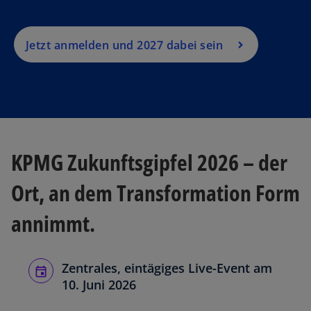
R
e
g
Jetzt anmelden und 2027 dabei sein
is
t
e
r
k
a
KPMG Zukunftsgipfel 2026 – der
r
t
Ort, an dem Transformation Form
e
g
annimmt.
e
ö
ff
Zentrales, eintägiges Live-Event am
n
10. Juni 2026
e
t