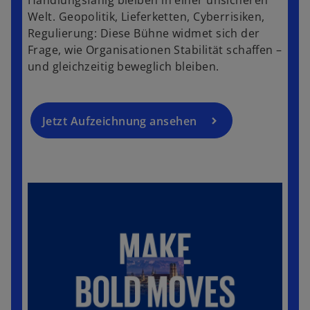
n
e
Welt. Geopolitik, Lieferketten, Cyberrisiken,
e
g
Regulierung: Diese Bühne widmet sich der
u
e
Frage, wie Organisationen Stabilität schaffen –
e
ö
und gleichzeitig beweglich bleiben.
n
ff
R
n
e
e
g
Jetzt Aufzeichnung ansehen
t
is
t
e
r
k
a
r
t
e
g
e