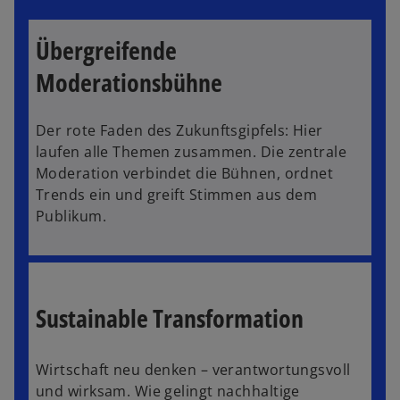
Übergreifende
Moderationsbühne
Der rote Faden des Zukunftsgipfels: Hier
laufen alle Themen zusammen. Die zentrale
Moderation verbindet die Bühnen, ordnet
w
Trends ein und greift Stimmen aus dem
ir
Publikum.
d
i
n
e
i
Sustainable Transformation
n
e
Wirtschaft neu denken – verantwortungsvoll
r
und wirksam. Wie gelingt nachhaltige
n