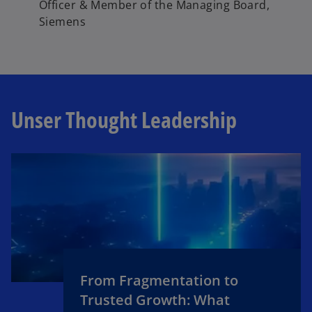
Officer & Member of the Managing Board,
Siemens
Unser Thought Leadership
w
ir
d
i
n
e
From Fragmentation to
i
Trusted Growth: What
n