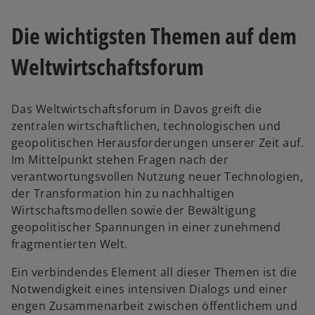
k
Die wichtigsten Themen auf dem
a
r
Weltwirtschaftsforum
t
e
g
Das Weltwirtschaftsforum in Davos greift die
e
zentralen wirtschaftlichen, technologischen und
ö
geopolitischen Herausforderungen unserer Zeit auf.
ff
Im Mittelpunkt stehen Fragen nach der
n
verantwortungsvollen Nutzung neuer Technologien,
e
der Transformation hin zu nachhaltigen
t
Wirtschaftsmodellen sowie der Bewältigung
geopolitischer Spannungen in einer zunehmend
fragmentierten Welt.
Ein verbindendes Element all dieser Themen ist die
Notwendigkeit eines intensiven Dialogs und einer
engen Zusammenarbeit zwischen öffentlichem und