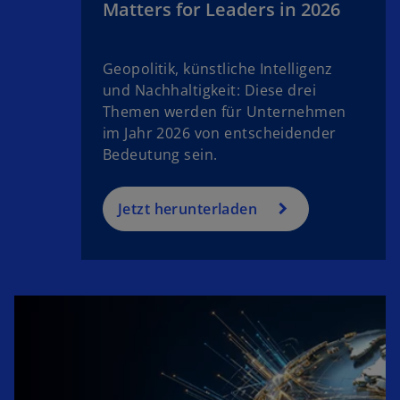
Matters for Leaders in 2026
e
r
n
Geopolitik, künstliche Intelligenz
e
und Nachhaltigkeit: Diese drei
u
Themen werden für Unternehmen
e
im Jahr 2026 von entscheidender
n
Bedeutung sein.
R
e
g
Jetzt herunterladen
is
t
e
r
k
a
w
r
ir
t
d