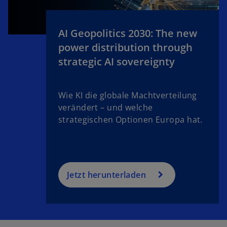
e
i
g
n
e
e
AI Geopolitics 2030: The new
ö
i
power distribution through
ff
n
strategic AI sovereignty
n
e
e
r
t
n
Wie KI die globale Machtverteilung
e
verändert – und welche
u
strategischen Optionen Europa hat.
e
n
R
e
g
Jetzt herunterladen
is
t
e
r