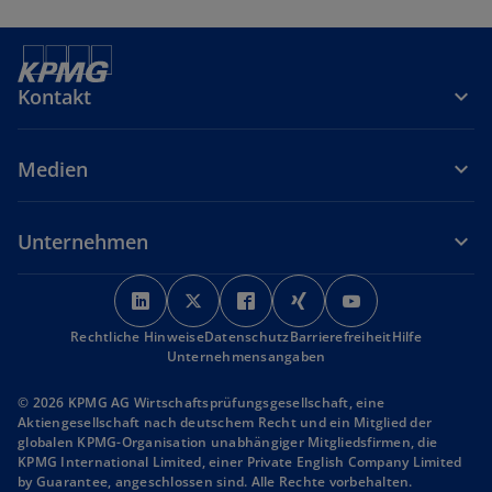
Kontakt
Medien
Unternehmen
w
w
w
w
w
i
i
i
i
i
Rechtliche Hinweise
r
Datenschutz
r
r
Barrierefreiheit
r
r
Hilfe
Unternehmensangaben
d
d
d
d
d
i
i
i
i
i
© 2026 KPMG AG Wirtschaftsprüfungsgesellschaft, eine
n
n
n
n
n
Aktiengesellschaft nach deutschem Recht und ein Mitglied der
globalen KPMG-Organisation unabhängiger Mitgliedsfirmen, die
e
e
e
e
e
KPMG International Limited, einer Private English Company Limited
i
i
i
i
i
by Guarantee, angeschlossen sind. Alle Rechte vorbehalten.