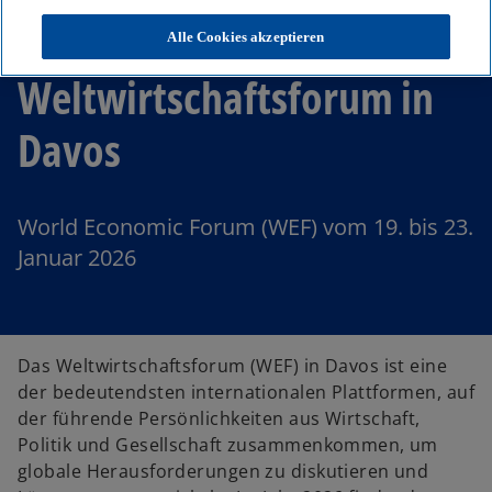
KPMG auf dem
Alle Cookies akzeptieren
Weltwirtschaftsforum in
Davos
World Economic Forum (WEF) vom 19. bis 23.
Januar 2026
Das Weltwirtschaftsforum (WEF) in Davos ist eine
der bedeutendsten internationalen Plattformen, auf
der führende Persönlichkeiten aus Wirtschaft,
Politik und Gesellschaft zusammenkommen, um
globale Herausforderungen zu diskutieren und