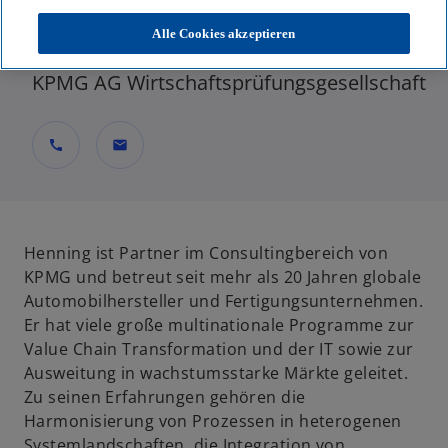
Partner, Consulting, Technology
Alle Cookies akzeptieren
Transformation
KPMG AG Wirtschaftsprüfungsgesellschaft
call
mail
Henning ist Partner im Consultingbereich von
KPMG und betreut seit mehr als 20 Jahren globale
Automobilhersteller und Fertigungsunternehmen.
Er hat viele große multinationale Programme zur
Value Chain Transformation und der IT sowie zur
Ausweitung in wachstumsstarke Märkte geleitet.
Zu seinen Erfahrungen gehören die
Harmonisierung von Prozessen in heterogenen
Systemlandschaften, die Integration von