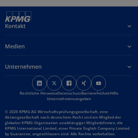
Kontakt
Medien
Unternehmen
w
w
w
w
w
i
i
i
i
i
Rechtliche Hinweise
r
Datenschutz
r
r
Barrierefreiheit
r
r
Hilfe
Unternehmensangaben
d
d
d
d
d
i
i
i
i
i
© 2026 KPMG AG Wirtschaftsprüfungsgesellschaft, eine
n
n
n
n
n
Aktiengesellschaft nach deutschem Recht und ein Mitglied der
globalen KPMG-Organisation unabhängiger Mitgliedsfirmen, die
e
e
e
e
e
KPMG International Limited, einer Private English Company Limited
i
i
i
i
i
by Guarantee, angeschlossen sind. Alle Rechte vorbehalten.