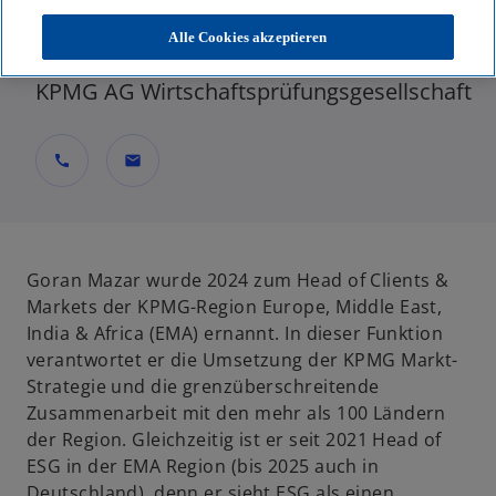
EMA Head of Clients & Markets, EMA Head
Alle Cookies akzeptieren
of ESG
KPMG AG Wirtschaftsprüfungsgesellschaft
call
mail
Goran Mazar wurde 2024 zum Head of Clients &
Markets der KPMG-Region Europe, Middle East,
India & Africa (EMA) ernannt. In dieser Funktion
verantwortet er die Umsetzung der KPMG Markt-
Strategie und die grenzüberschreitende
Zusammenarbeit mit den mehr als 100 Ländern
der Region. Gleichzeitig ist er seit 2021 Head of
ESG in der EMA Region (bis 2025 auch in
Deutschland), denn er sieht ESG als einen