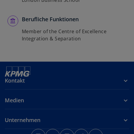
London Business School
Berufliche Funktionen
Member of the Centre of Excellence
Integration & Separation
Kontakt
Medien
Unternehmen
w
w
w
w
w