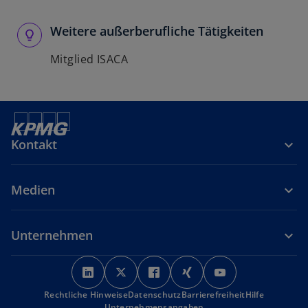
Weitere außerberufliche Tätigkeiten
Mitglied ISACA
Kontakt
Medien
Unternehmen
w
w
w
w
w
i
i
i
i
i
Rechtliche Hinweise
r
Datenschutz
r
r
Barrierefreiheit
r
r
Hilfe
Unternehmensangaben