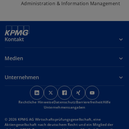
Administration & Information Management
Kontakt
Medien
Unternehmen
w
w
w
w
w
i
i
i
i
i
Rechtliche Hinweise
r
Datenschutz
r
r
Barrierefreiheit
r
r
Hilfe
Unternehmensangaben
d
d
d
d
d
i
i
i
i
i
© 2026 KPMG AG Wirtschaftsprüfungsgesellschaft, eine
n
n
n
n
n
Aktiengesellschaft nach deutschem Recht und ein Mitglied der