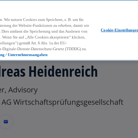
Zurück zur Inhaltsseite
Kon
contact_mail
n. Wir nutzen Cookies zum Speichern, z. B. um für
mierung der Website-Funktionen zu erheben, damit wir
Cookie-Einstellunge
nd. Dies umfasst die Speicherung und das Auslesen von
Wenn Sie auf „Alle Cookies akzeptieren“ klicken,
ellungen“) gemäß Art. 6 Abs. 1a der EU-
-Digitale-Dienste-Datenschutz-Gesetz (TDDDG) zu.
ung / Unternehmensangaben
reas Heidenreich
r, Advisory
AG Wirtschaftsprüfungsgesellschaft
mail