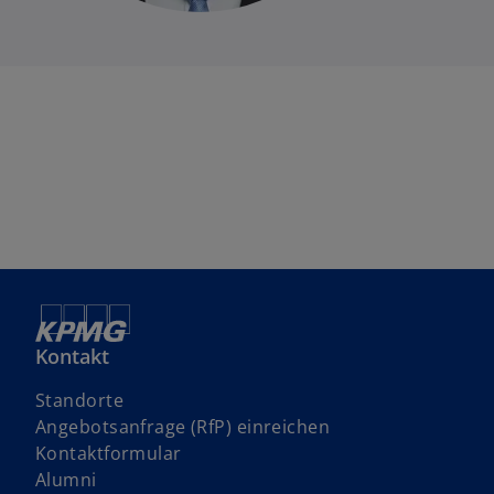
Kontakt
Standorte
w
Angebotsanfrage (RfP) einreichen
i
Kontaktformular
r
Alumni