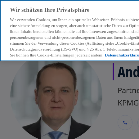
Wir schätzen Ihre Privatsphäre
Wir verwenden Cookies, um Ihnen ein optimales Webseiten-Erlebnis zu biete
menu
eine sichere Anmeldung zu sorgen, aber auch um statistische Daten zur Opti
Ihnen Inhalte bereitstellen können, die auf Ihre Interessen zugeschnitten si
personenbezogenen und nicht-personenbezogenen Daten aus Ihrem Endgerät. 
stimmen Sie der Verwendung dieser Cookies (Auflistung siehe „Cookie-Einst
Datenschutzgrundverordnung (DS-GVO) und § 25 Abs. 1 Telekommunikation
Sie können Ihre Cookie-Einstellungen jederzeit ändern.
Datenschutzerklär
And
Partne
KPMG 
call