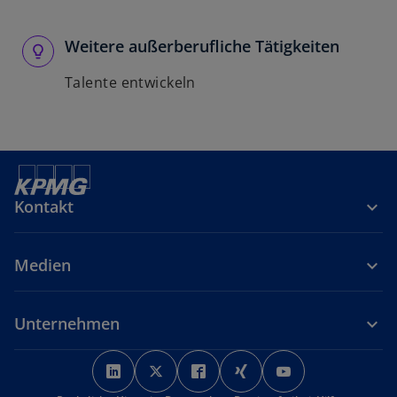
Weitere außerberufliche Tätigkeiten
Talente entwickeln
Kontakt
Medien
Unternehmen
w
w
w
w
w
i
i
i
i
i