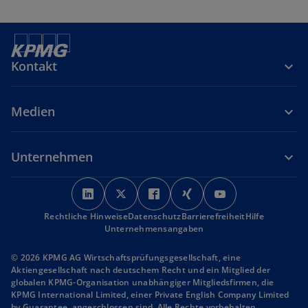
Kontakt
Medien
Unternehmen
w
w
w
w
w
i
i
i
i
i
Rechtliche Hinweise
r
Datenschutz
r
r
Barrierefreiheit
r
r
Hilfe
Unternehmensangaben
d
d
d
d
d
i
i
i
i
i
© 2026 KPMG AG Wirtschaftsprüfungsgesellschaft, eine
n
n
n
n
n
Aktiengesellschaft nach deutschem Recht und ein Mitglied der
globalen KPMG-Organisation unabhängiger Mitgliedsfirmen, die
e
e
e
e
e
KPMG International Limited, einer Private English Company Limited
i
i
i
i
i
by Guarantee, angeschlossen sind. Alle Rechte vorbehalten.