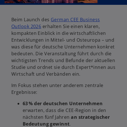
f
f
f
n
n
n
e
e
e
t
t
t
Beim Launch des
German CEE Business
w
Outlook 2026
erhalten Sie einen klaren,
i
kompakten Einblick in die wirtschaftlichen
r
Entwicklungen in Mittel‑ und Osteuropa – und
d
was diese für deutsche Unternehmen konkret
i
bedeuten. Die Veranstaltung führt durch die
n
wichtigsten Trends und Befunde der aktuellen
e
Studie und ordnet sie durch Expert*innen aus
i
Wirtschaft und Verbänden ein.
n
Im Fokus stehen unter anderem zentrale
e
Ergebnisse:
r
n
63 % der deutschen Unternehmen
e
erwarten, dass die CEE‑Region in den
u
nächsten fünf Jahren
an strategischer
e
Bedeutung gewinnt
.