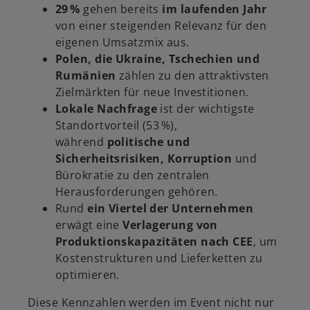
n
29 %
gehen bereits
im laufenden Jahr
R
von einer steigenden Relevanz für den
e
eigenen Umsatzmix aus.
g
Polen, die Ukraine, Tschechien und
i
Rumänien
zählen zu den attraktivsten
s
Zielmärkten für neue Investitionen.
t
Lokale Nachfrage
ist der wichtigste
e
Standortvorteil (53 %),
r
während
politische und
k
Sicherheitsrisiken,
Korruption
und
a
Bürokratie zu den zentralen
r
Herausforderungen gehören.
t
Rund
ein Viertel der Unternehmen
e
erwägt eine
Verlagerung von
g
Produktionskapazitäten nach CEE
, um
e
Kostenstrukturen und Lieferketten zu
ö
optimieren.
f
f
Diese Kennzahlen werden im Event nicht nur