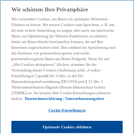
Zurück zur Inhaltsseite
Wir schätzen Ihre Privatsphäre
menu
search
Wir verwenden Cookies, um Ihnen ein optimales Webseiten-
Erlebnis zu bieten. Wir nutzen Cookies zum Speichern, z. B. um
für eine sichere Anmeldung zu sorgen, aber auch um statistische
Wirtschaftsmotor Mittel- und
Daten zur Optimierung der Website-Funktionen zu erheben,
damit wir Ihnen Inhalte bereitstellen können, die auf Ihre
Osteuropa – Positive
Interessen zugeschnitten sind. Dies umfasst die Speicherung und
das Auslesen von personenbezogenen und nicht-
Geschäftserwartungen trotz
personenbezogenen Daten aus Ihrem Endgerät. Wenn Sie auf
„Alle Cookies akzeptieren“ klicken, stimmen Sie der
Verwendung dieser Cookies (Auflistung siehe „Cookie-
politischer Risiken
Einstellungen“) gemäß Art. 6 Abs. 1a der EU-
Datenschutzgrundverordnung (DS-GVO) und § 25 Abs. 1
Live-Event & Networking über den Dächern
Telekommunikation-Digitale-Dienste-Datenschutz-Gesetz
(TDDDG) zu. Sie können Ihre Cookie-Einstellungen jederzeit
von Berlin
ändern.
Datenschutzerklärung / Unternehmensangaben
23 März, 2026
date_range
Cookie-Einstellungen
16:00 - 20:00 CET
schedule
Optionale Cookies ablehnen
KPMG AG Wirtschaftsprüfungsgesellschaft
location_on