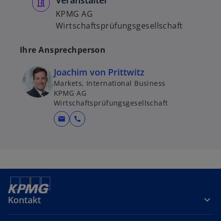
KPMG AG
Wirtschaftsprüfungsgesellschaft
Ihre Ansprechperson
Joachim von Prittwitz
Markets, International Business
KPMG AG
Wirtschaftsprüfungsgesellschaft
mail
call
Kontakt