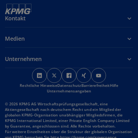
Kontakt
Medien
Unternehmen
w
w
w
w
w
i
i
i
i
i
Rechtliche Hinweise
r
Datenschutz
r
r
Barrierefreiheit
r
r
Hilfe
Unternehmensangaben
d
d
d
d
d
i
i
i
i
i
© 2026 KPMG AG Wirtschaftsprüfungsgesellschaft, eine
n
n
n
n
n
Aktiengesellschaft nach deutschem Recht und ein Mitglied der
globalen KPMG-Organisation unabhängiger Mitgliedsfirmen, die
e
e
e
e
e
KPMG International Limited, einer Private English Company Limited
i
i
i
i
i
by Guarantee, angeschlossen sind. Alle Rechte vorbehalten.
n
n
n
n
n
Für weitere Einzelheiten über die Struktur der globalen Organisation
von KPMG besuchen Sie bitte
https://kpmg.com/governance
.