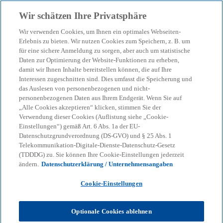
Zurück zur Inhaltsseite
Wir schätzen Ihre Privatsphäre
menu
search
Wir verwenden Cookies, um Ihnen ein optimales Webseiten-
Erlebnis zu bieten. Wir nutzen Cookies zum Speichern, z. B. um
für eine sichere Anmeldung zu sorgen, aber auch um statistische
IFRS Aktuell 2025
Daten zur Optimierung der Website-Funktionen zu erheben,
damit wir Ihnen Inhalte bereitstellen können, die auf Ihre
Hilfestellungen, Antworten und praktische
Interessen zugeschnitten sind. Dies umfasst die Speicherung und
das Auslesen von personenbezogenen und nicht-
Erfahrungsberichte zu den wichtigsten und
personenbezogenen Daten aus Ihrem Endgerät. Wenn Sie auf
aktuellen Themenstellungen der
„Alle Cookies akzeptieren“ klicken, stimmen Sie der
Verwendung dieser Cookies (Auflistung siehe „Cookie-
Rechnungslegung und IFRS-Bilanzierung
Einstellungen“) gemäß Art. 6 Abs. 1a der EU-
Datenschutzgrundverordnung (DS-GVO) und § 25 Abs. 1
04 Nov., 2025 - 08 Dez., 2025
date_range
Telekommunikation-Digitale-Dienste-Datenschutz-Gesetz
(TDDDG) zu. Sie können Ihre Cookie-Einstellungen jederzeit
Roadshow an mehreren Standorten
location_on
ändern.
Datenschutzerklärung / Unternehmensangaben
w
w
w
Cookie-Einstellungen
i
i
i
Share
r
r
r
d
d
d
i
i
i
n
Optionale Cookies ablehnen
n
n
e
e
e