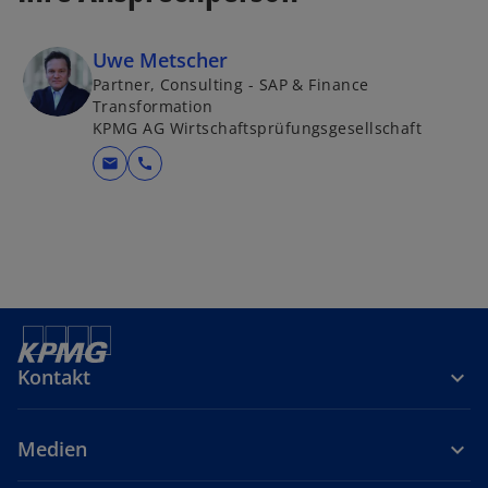
Uwe Metscher
Partner, Consulting - SAP & Finance
Transformation
KPMG AG Wirtschaftsprüfungsgesellschaft
mail
call
Kontakt
Medien