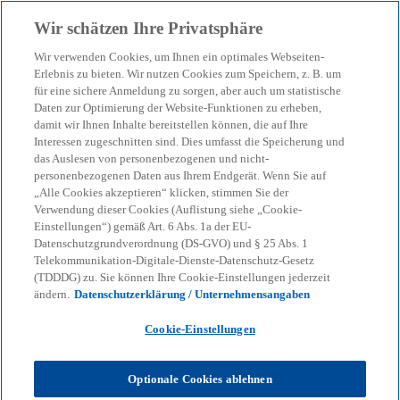
Zurück zur Inhaltsseite
Wir schätzen Ihre Privatsphäre
menu
search
Wir verwenden Cookies, um Ihnen ein optimales Webseiten-
Erlebnis zu bieten. Wir nutzen Cookies zum Speichern, z. B. um
SAP Global Trade Services
für eine sichere Anmeldung zu sorgen, aber auch um statistische
Daten zur Optimierung der Website-Funktionen zu erheben,
damit wir Ihnen Inhalte bereitstellen können, die auf Ihre
Interessen zugeschnitten sind. Dies umfasst die Speicherung und
Wir bieten unseren Kunden durch unser Wissen
das Auslesen von personenbezogenen und nicht-
über Handel und SAP GTS sowie
personenbezogenen Daten aus Ihrem Endgerät. Wenn Sie auf
funktionsübergreifende Kenntnisse aller SAP-
„Alle Cookies akzeptieren“ klicken, stimmen Sie der
Lösungen intelligente Lösungen.
Verwendung dieser Cookies (Auflistung siehe „Cookie-
Einstellungen“) gemäß Art. 6 Abs. 1a der EU-
Datenschutzgrundverordnung (DS-GVO) und § 25 Abs. 1
Telekommunikation-Digitale-Dienste-Datenschutz-Gesetz
KPMG
Dienstleistungen
Tax
Indirect Tax Services
(TDDDG) zu. Sie können Ihre Cookie-Einstellungen jederzeit
SAP Global Trade Services
ändern.
Datenschutzerklärung / Unternehmensangaben
Cookie-Einstellungen
Unser Ansatz für SAP GTS-Implementierungen
ermöglicht es Unternehmen, ihre globalen
Handelsaktivitäten effektiv, effizient und
Optionale Cookies ablehnen