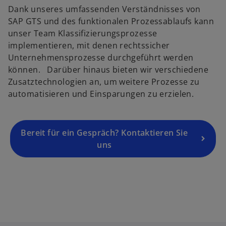
Dank unseres umfassenden Verständnisses von
n
SAP GTS und des funktionalen Prozessablaufs kann
e
unser Team Klassifizierungsprozesse
r
implementieren, mit denen rechtssicher
n
Unternehmensprozesse durchgeführt werden
e
können. Darüber hinaus bieten wir verschiedene
u
Zusatztechnologien an, um weitere Prozesse zu
e
automatisieren und Einsparungen zu erzielen.
n
R
e
g
Bereit für ein Gespräch? Kontaktieren Sie
is
uns
t
e
r
k
a
r