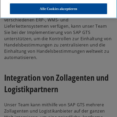
revisionssicher zu verwalten. Unabhängig davon,
ob Sie auf S/4HANA umstellen oder über eine
Alle Cookies akzeptieren
heterogene IT-Landschaft mit mehreren
verschiedenen ERP-, WMS- und
Lieferkettensystemen verfügen, kann unser Team
Sie bei der Implementierung von SAP GTS
unterstützen, um die Kontrollen zur Einhaltung von
Handelsbestimmungen zu zentralisieren und die
Einhaltung von Handelsbestimmungen weltweit zu
automatisieren.
Integration von Zollagenten und
Logistikpartnern
Unser Team kann mithilfe von SAP GTS mehrere
Zollagenten und Logistikanbieter auf der ganzen