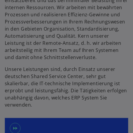
einsatzbereit und das bei minimaler Belastung Ihrer
u
e
internen Ressourcen. Wir arbeiten mit bewährten
e
n
Prozessen und realisieren Effizienz-Gewinne und
n
R
Prozessverbesserungen in Ihrem Rechnungswesen
R
e
in den Gebieten Organisation, Standardisierung,
e
g
Automatisierung und Qualität. Kern unserer
g
i
Leistung ist der Remote-Ansatz, d. h. wir arbeiten
i
s
arbeitsteilig mit Ihrem Team auf Ihren Systemen
s
t
und damit ohne Schnittstellenverluste.
t
e
e
r
Unsere Leistungen sind, durch Einsatz unserer
r
k
deutschen Shared Service Center, sehr gut
k
a
skalierbar, die IT-technische Implementierung ist
a
r
erprobt und leistungsfähig. Die Tätigkeiten erfolgen
r
t
unabhängig davon, welches ERP System Sie
t
e
verwenden.
e
g
g
e
e
ö
fast_forward
ö
f