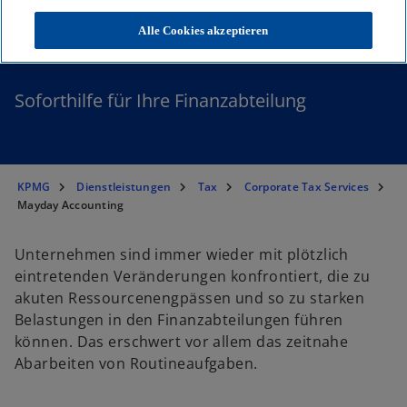
Mayday Accounting
Alle Cookies akzeptieren
Soforthilfe für Ihre Finanzabteilung
KPMG
Dienstleistungen
Tax
Corporate Tax Services
Mayday Accounting
Unternehmen sind immer wieder mit plötzlich
eintretenden Veränderungen konfrontiert, die zu
akuten Ressourcenengpässen und so zu starken
Belastungen in den Finanzabteilungen führen
können. Das erschwert vor allem das zeitnahe
Abarbeiten von Routineaufgaben.