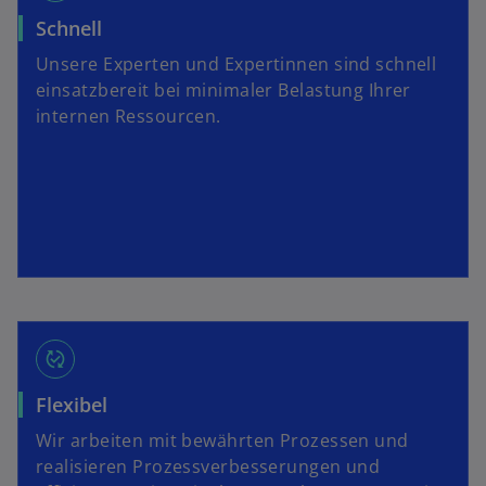
f
f
Schnell
f
n
Unsere Experten und Expertinnen sind schnell
n
e
einsatzbereit bei minimaler Belastung Ihrer
e
t
internen Ressourcen.
t
published_with_changes
Flexibel
Wir arbeiten mit bewährten Prozessen und
realisieren Prozessverbesserungen und