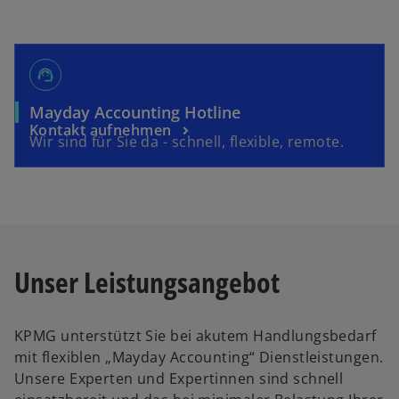
support_agent
w
Mayday Accounting Hotline
w
Kontakt aufnehmen
i
Wir sind für Sie da - schnell, flexible, remote.
i
r
r
d
d
i
i
n
n
e
e
i
Unser Leistungsangebot
i
n
n
e
e
r
KPMG unterstützt Sie bei akutem Handlungsbedarf
r
n
mit flexiblen „Mayday Accounting“ Dienstleistungen.
n
e
Unsere Experten und Expertinnen sind schnell
e
u