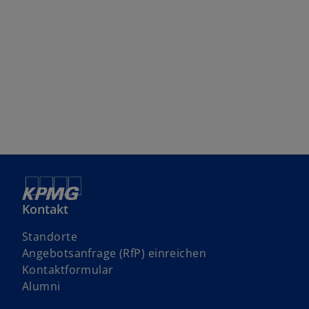
Kontakt
Standorte
w
Angebotsanfrage (RfP) einreichen
i
Kontaktformular
r
Alumni
d