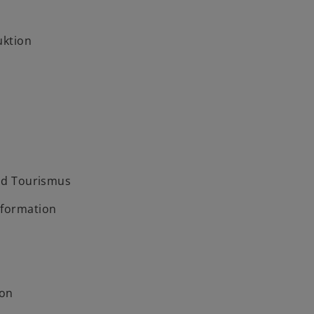
uktion
und Tourismus
sformation
on