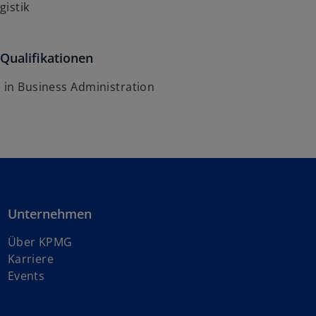
gistik
Qualifikationen
 in Business Administration
Unternehmen
Über KPMG
w
Karriere
i
Events
r
d