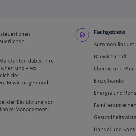
Fachgebiete
steuerlichen
euerlichen
Automobilindustr
Bauwirtschaft
Mandanten dabei, ihre
lichen und – wo
Chemie und Pha
reich der
Einzelhandel
en, Bewirtungen und
Energie und Rohs
ei der Einführung von
Familienunterne
pliance-Management-
Gesundheitswirts
Handel und Kon