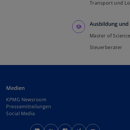
Transport und Lo
Ausbildung und 
Master of Science
Steuerberater
Medien
KPMG Newsroom
Pressemitteilungen
Social Media
w
w
w
w
w