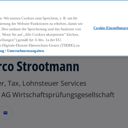
Zurück zur Inhaltsseite
Kon
contact_mail
n. Wir nutzen Cookies zum Speichern, z. B. um für
mierung der Website-Funktionen zu erheben, damit wir
Cookie-Einstellunge
nd. Dies umfasst die Speicherung und das Auslesen von
Wenn Sie auf „Alle Cookies akzeptieren“ klicken,
ellungen“) gemäß Art. 6 Abs. 1a der EU-
-Digitale-Dienste-Datenschutz-Gesetz (TDDDG) zu.
ung / Unternehmensangaben
co Strootmann
r, Tax, Lohnsteuer Services
AG Wirtschaftsprüfungsgesellschaft
mail