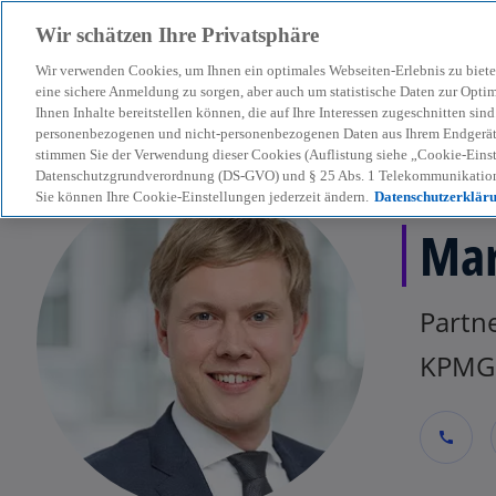
Wir schätzen Ihre Privatsphäre
Wir verwenden Cookies, um Ihnen ein optimales Webseiten-Erlebnis zu biete
menu
eine sichere Anmeldung zu sorgen, aber auch um statistische Daten zur Opti
Ihnen Inhalte bereitstellen können, die auf Ihre Interessen zugeschnitten si
personenbezogenen und nicht-personenbezogenen Daten aus Ihrem Endgerät. 
stimmen Sie der Verwendung dieser Cookies (Auflistung siehe „Cookie-Einst
Datenschutzgrundverordnung (DS-GVO) und § 25 Abs. 1 Telekommunikation
Sie können Ihre Cookie-Einstellungen jederzeit ändern.
Datenschutzerklär
Mar
Partne
KPMG 
call