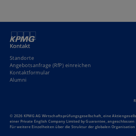
Kontakt
Standorte
w
Angebotsanfrage (RfP) einreichen
i
Kontaktformular
r
Alumni
d
i
n
R
e
i
© 2026 KPMG AG Wirtschaftsprüfungsgesellschaft, eine Aktiengesell
einer Private English Company Limited by Guarantee, angeschlossen s
n
Für weitere Einzelheiten über die Struktur der globalen Organisatio
e