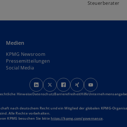
Steuerberater
Medien
KPMG Newsroom
Pressemitteilungen
Social Media
w
w
w
w
w
i
i
i
i
i
echtliche Hinweise
Datenschutz
r
Barrierefreiheit
r
r
Hilfe
r
Unternehmensangab
r
d
d
d
d
d
i
i
i
i
i
schaft nach deutschem Recht und ein Mitglied der globalen KPMG-Organisat
ind. Alle Rechte vorbehalten.
n
n
n
n
n
n von KPMG besuchen Sie bitte
https://kpmg.com/governance
.
e
e
e
e
e