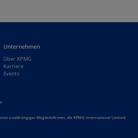
Unternehmen
Über KPMG
w
Karriere
i
Events
r
d
i
en
n
e
i
ion unabhängiger Mitgliedsfirmen, die KPMG International Limited,
n
e