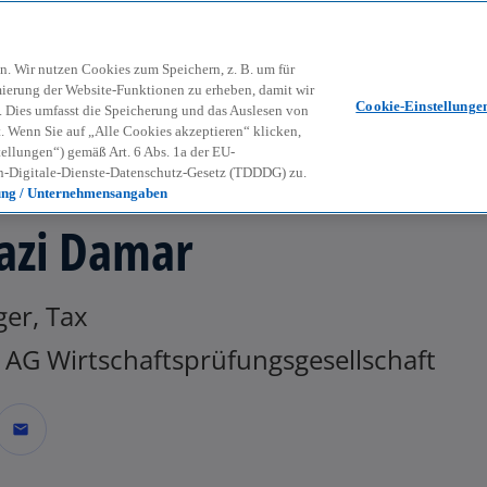
Zurück zur Inhaltsseite
Kon
contact_mail
n. Wir nutzen Cookies zum Speichern, z. B. um für
mierung der Website-Funktionen zu erheben, damit wir
Cookie-Einstellunge
nd. Dies umfasst die Speicherung und das Auslesen von
Wenn Sie auf „Alle Cookies akzeptieren“ klicken,
ellungen“) gemäß Art. 6 Abs. 1a der EU-
-Digitale-Dienste-Datenschutz-Gesetz (TDDDG) zu.
ung / Unternehmensangaben
azi Damar
er, Tax
AG Wirtschaftsprüfungsgesellschaft
mail