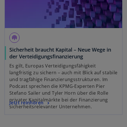
e
ö
ff
n
e
podcasts
t
Sicherheit braucht Kapital – Neue Wege in
w
der Verteidigungsfinanzierung
i
Es gilt, Europas Verteidigungsfähigkeit
r
langfristig zu sichern – auch mit Blick auf stabile
w
d
und tragfähige Finanzierungsstrukturen. Im
ir
i
Podcast sprechen die KPMG-Experten Pier
d
n
Stefano Sailer und Tyler Horn über die Rolle
i
e
privater Kapitalmärkte bei der Finanzierung
n
w
Jetzt reinhören
i
sicherheitsrelevanter Unternehmen.
e
i
n
i
r
e
n
d
r