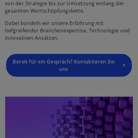
r
von der Strategie bis zur Umsetzung entlang der
n
gesamten Wertschöpfungskette.
e
Dabei bündeln wir unsere Erfahrung mit
u
tiefgreifender Branchenexpertise, Technologie und
e
innovativen Ansätzen.
n
R
e
g
Bereit für ein Gespräch? Kontaktieren Sie
is
uns
t
e
r
wird in einer neuen Registerkarte geöffnet
k
a
r
t
e
g