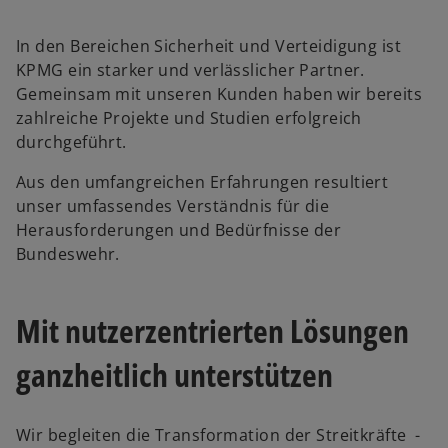
In den Bereichen Sicherheit und Verteidigung ist
KPMG ein starker und verlässlicher Partner.
Gemeinsam mit unseren Kunden haben wir bereits
zahlreiche Projekte und Studien erfolgreich
durchgeführt.
Aus den umfangreichen Erfahrungen resultiert
unser umfassendes Verständnis für die
Herausforderungen und Bedürfnisse der
w
Bundeswehr.
ir
d
i
Mit nutzerzentrierten Lösungen
n
e
ganzheitlich unterstützen
i
n
e
Wir begleiten die Transformation der Streitkräfte -