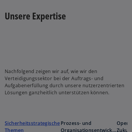
g
r
e
e
k
Unsere Expertise
ö
ö
a
f
ff
r
f
n
t
n
e
e
e
t
g
t
e
ö
f
Nachfolgend zeigen wir auf, wie wir den
f
Verteidigungssektor bei der Auftrags- und
n
Aufgabenerfüllung durch unsere nutzerzentrierten
e
Lösungen ganzheitlich unterstützen können.
t
Sicherheitsstrategische
Prozess- und
Opera
Themen
Organisationsentwicklu
Zukun