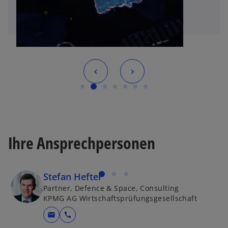
Ihre Ansprechpersonen
Stefan Hefter
Partner, Defence & Space, Consulting
KPMG AG Wirtschaftsprüfungsgesellschaft
mail
call