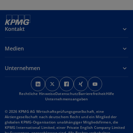
Kontakt
Medien
Unternehmen
w
w
w
w
w
i
i
i
i
i
Rechtliche Hinweise
r
Datenschutz
r
r
Barrierefreiheit
r
r
Hilfe
Unternehmensangaben
d
d
d
d
d
i
i
i
i
i
© 2026 KPMG AG Wirtschaftsprüfungsgesellschaft, eine
n
n
n
n
n
Aktiengesellschaft nach deutschem Recht und ein Mitglied der
globalen KPMG-Organisation unabhängiger Mitgliedsfirmen, die
e
e
e
e
e
KPMG International Limited, einer Private English Company Limited
i
i
i
i
i
by Guarantee, angeschlossen sind. Alle Rechte vorbehalten.