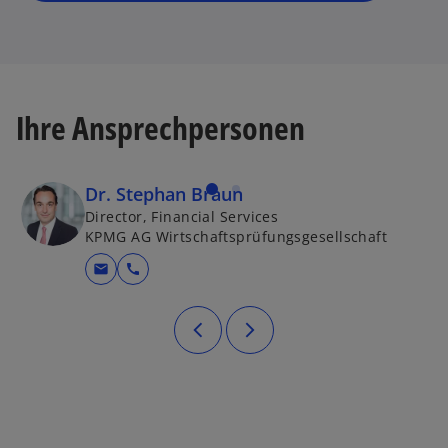
t
e
r
k
Ihre Ansprechpersonen
a
r
t
e
Dr. Stephan Braun
g
Director, Financial Services
KPMG AG Wirtschaftsprüfungsgesellschaft
e
ö
mail
call
ff
n
e
t