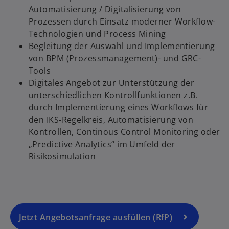
w
Automatisierung / Digitalisierung von
ir
Prozessen durch Einsatz moderner Workflow-
d
Technologien und Process Mining
i
Begleitung der Auswahl und Implementierung
n
von BPM (Prozessmanagement)- und GRC-
e
Tools
i
Digitales Angebot zur Unterstützung der
n
unterschiedlichen Kontrollfunktionen z.B.
e
durch Implementierung eines Workflows für
r
den IKS-Regelkreis, Automatisierung von
n
Kontrollen, Continous Control Monitoring oder
e
„Predictive Analytics“ im Umfeld der
u
Risikosimulation
e
n
R
e
g
Jetzt Angebotsanfrage ausfüllen (RfP)
is