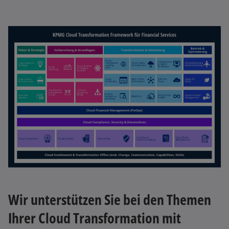
t
e
r
k
a
r
t
e
g
e
ö
ff
n
e
t
Wir unterstützen Sie bei den Themen
Ihrer Cloud Transformation mit