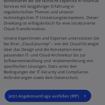
kombinieren wir die fachliche Expertise in Financial
ir
Services mit langjähriger Erfahrung in
d
regulatorischen Themen und unserer
i
technologischen IT-Umsetzungskompetenz. Dieser
n
Dreiklang ist erfolgskritisch für eine strukturierte
e
Cloud-Transformation.
i
Unsere Expertinnen und Experten unterstützen Sie
n
bei Ihrer „Cloud-Journey“ – von der Cloud-Strategie
e
über das Design und die Konzeption einer
r
passenden IT- und Cloud-Architektur bis zur
n
Softwareentwicklung und -implementierung von
e
spezifischen Lösungen. Stets unter den
u
Bedingungen der IT-Security und Compliance-
e
Anforderungen sowie dem Datenschutz.
n
R
e
g
Jetzt Angebotsanfrage ausfüllen (RfP)
is