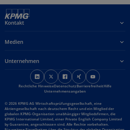
Kontakt
Medien
Unternehmen
w
w
w
w
w
i
i
i
i
i
Rechtliche Hinweise
r
Datenschutz
r
r
Barrierefreiheit
r
r
Hilfe
Unternehmensangaben
d
d
d
d
d
i
i
i
i
i
© 2026 KPMG AG Wirtschaftsprüfungsgesellschaft, eine
n
n
n
n
n
Aktiengesellschaft nach deutschem Recht und ein Mitglied der
globalen KPMG-Organisation unabhängiger Mitgliedsfirmen, die
e
e
e
e
e
KPMG International Limited, einer Private English Company Limited
i
i
i
i
i
by Guarantee, angeschlossen sind. Alle Rechte vorbehalten.
n
n
n
n
n
Für weitere Einzelheiten über die Struktur der globalen Organisation