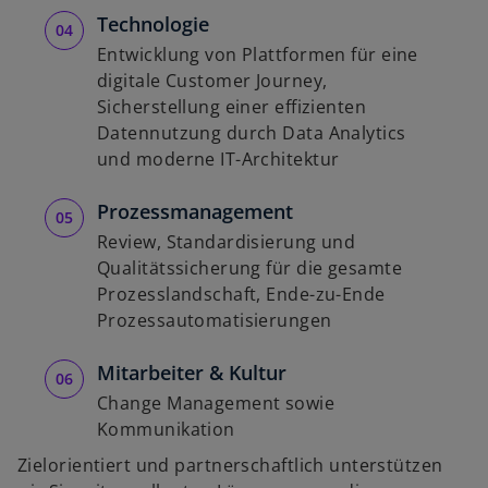
Technologie
Entwicklung von Plattformen für eine
digitale Customer Journey,
Sicherstellung einer effizienten
Datennutzung durch Data Analytics
und moderne IT-Architektur
w
Prozessmanagement
ir
Review, Standardisierung und
d
Qualitätssicherung für die gesamte
i
Prozesslandschaft, Ende-zu-Ende
n
Prozessautomatisierungen
e
i
Mitarbeiter & Kultur
n
e
Change Management sowie
r
Kommunikation
n
Zielorientiert und partnerschaftlich unterstützen
e