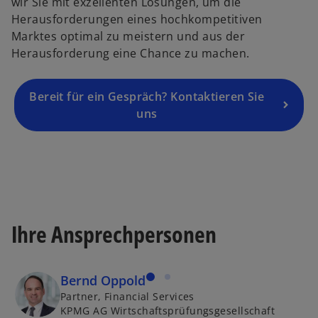
wir Sie mit exzellenten Lösungen, um die
u
Herausforderungen eines hochkompetitiven
e
Marktes optimal zu meistern und aus der
n
Herausforderung eine Chance zu machen.
R
e
g
Bereit für ein Gespräch? Kontaktieren Sie
is
uns
t
e
r
k
a
r
Ihre Ansprechpersonen
t
e
g
Bernd Oppold
e
Partner, Financial Services
ö
KPMG AG Wirtschaftsprüfungsgesellschaft
ff