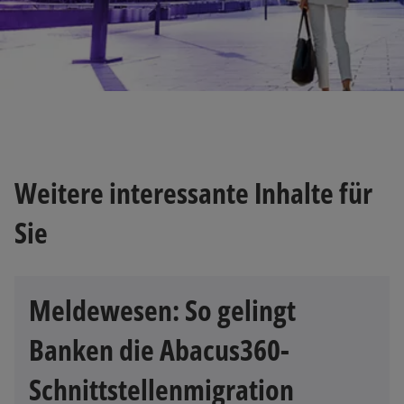
w
ir
d
Weitere interessante Inhalte für
i
n
Sie
e
i
n
e
Meldewesen: So gelingt
r
n
Banken die Abacus360-
e
u
Schnittstellenmigration
e