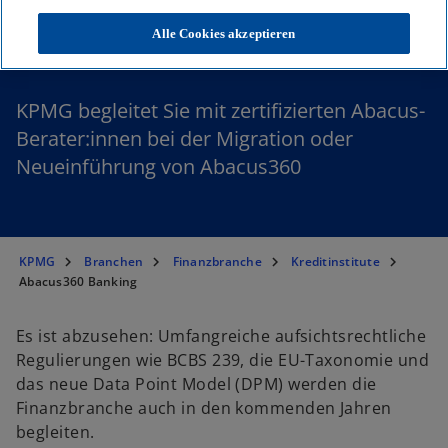
Abacus360 Banking
Alle Cookies akzeptieren
KPMG begleitet Sie mit zertifizierten Abacus-
Berater:innen bei der Migration oder
Neueinführung von Abacus360
KPMG
Branchen
Finanzbranche
Kreditinstitute
Abacus360 Banking
Es ist abzusehen: Umfangreiche aufsichtsrechtliche
Regulierungen wie BCBS 239, die EU-Taxonomie und
das neue Data Point Model (DPM) werden die
Finanzbranche auch in den kommenden Jahren
begleiten.