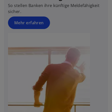
n
So stellen Banken ihre künftige Meldefähigkeit
R
sicher.
e
g
Mehr erfahren
is
t
e
r
k
a
r
t
e
g
e
ö
ff
n