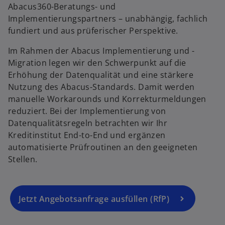
ir
Abacus360-Beratungs- und
d
Implementierungspartners – unabhängig, fachlich
i
fundiert und aus prüferischer Perspektive.
n
Im Rahmen der Abacus Implementierung und -
e
Migration legen wir den Schwerpunkt auf die
i
Erhöhung der Datenqualität und eine stärkere
n
Nutzung des Abacus-Standards. Damit werden
e
manuelle Workarounds und Korrekturmeldungen
r
reduziert. Bei der Implementierung von
n
Datenqualitätsregeln betrachten wir Ihr
e
Kreditinstitut End-to-End und ergänzen
u
automatisierte Prüfroutinen an den geeigneten
e
Stellen.
n
R
e
g
Jetzt Angebotsanfrage ausfüllen (RfP)
is
t