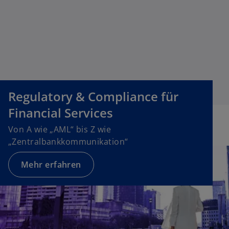
e
r
k
a
r
t
e
Regulatory & Compliance für
g
e
Financial Services
ö
Von A wie „AML“ bis Z wie
ff
„Zentralbankkommunikation“
n
e
Mehr erfahren
t