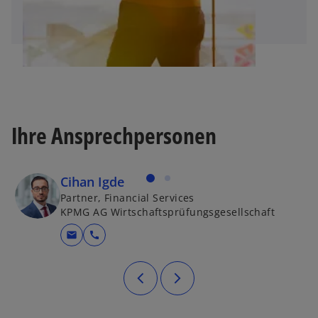
e
t
Ihre Ansprechpersonen
Cihan Igde
Partner, Financial Services
KPMG AG Wirtschaftsprüfungsgesellschaft
mail
call