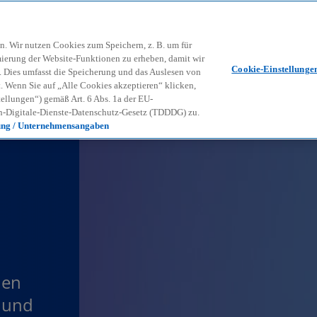
Zurück zur Inhaltsseite
Kon
contact_mail
n. Wir nutzen Cookies zum Speichern, z. B. um für
mierung der Website-Funktionen zu erheben, damit wir
Cookie-Einstellunge
nd. Dies umfasst die Speicherung und das Auslesen von
Wenn Sie auf „Alle Cookies akzeptieren“ klicken,
ellungen“) gemäß Art. 6 Abs. 1a der EU-
-Digitale-Dienste-Datenschutz-Gesetz (TDDDG) zu.
ung / Unternehmensangaben
den
 und