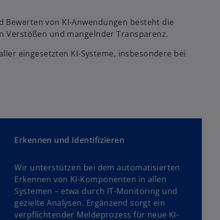
nd Bewerten von KI-Anwendungen besteht die
hen Verstößen und mangelnder Transparenz.
 aller eingesetzten KI-Systeme, insbesondere bei
Erkennen und Identifizieren
Wir unterstützen bei dem automatisierten
Erkennen von KI-Komponenten in allen
Systemen – etwa durch IT-Monitoring und
gezielte Analysen. Ergänzend sorgt ein
verpflichtender Meldeprozess für neue KI-