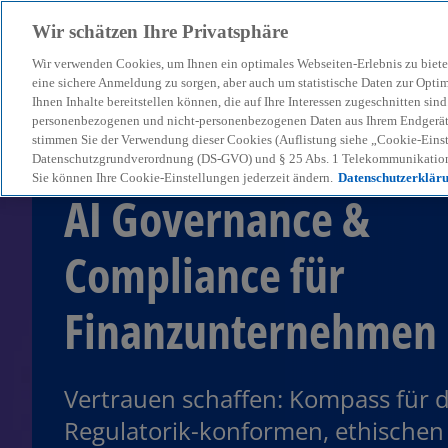
Wir schätzen Ihre Privatsphäre
Wir verwenden Cookies, um Ihnen ein optimales Webseiten-Erlebnis zu biete
menu
eine sichere Anmeldung zu sorgen, aber auch um statistische Daten zur Opti
Ihnen Inhalte bereitstellen können, die auf Ihre Interessen zugeschnitten si
personenbezogenen und nicht-personenbezogenen Daten aus Ihrem Endgerät. 
stimmen Sie der Verwendung dieser Cookies (Auflistung siehe „Cookie-Einst
Datenschutzgrundverordnung (DS-GVO) und § 25 Abs. 1 Telekommunikation
Sie können Ihre Cookie-Einstellungen jederzeit ändern.
Datenschutzerklär
AI Governance &
Compliance für
Finanzunternehmen
Vertrauen schaffen: Kompass für 
Regulatorik-konformen, ethischen