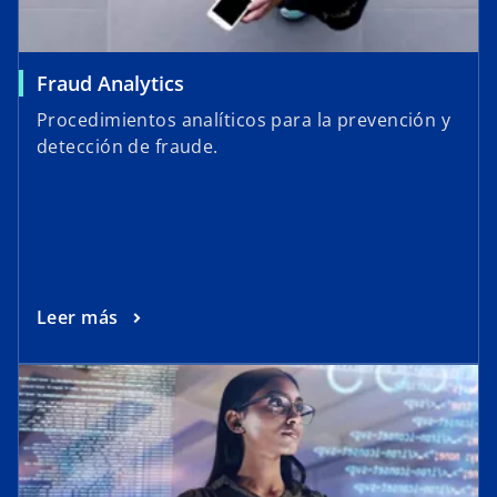
t
a
ñ
Fraud Analytics
a
n
Procedimientos analíticos para la prevención y
u
detección de fraude.
e
v
a
Leer más