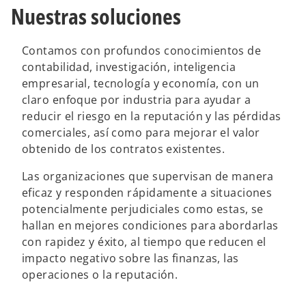
n
n
Nuestras soluciones
a
a
p
p
e
e
s
s
t
t
Contamos con profundos conocimientos de
a
a
ñ
ñ
contabilidad, investigación, inteligencia
a
a
n
n
empresarial, tecnología y economía, con un
u
u
e
e
claro enfoque por industria para ayudar a
v
v
a
a
reducir el riesgo en la reputación y las pérdidas
comerciales, así como para mejorar el valor
obtenido de los contratos existentes.
Las organizaciones que supervisan de manera
eficaz y responden rápidamente a situaciones
potencialmente perjudiciales como estas, se
hallan en mejores condiciones para abordarlas
con rapidez y éxito, al tiempo que reducen el
impacto negativo sobre las finanzas, las
operaciones o la reputación.