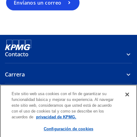
Envíanos un correo
Contacto
Carrera
Políticas
Este sitio web usa cookies con el fin de garantizar su
funcionalidad básica y mejorar su experiencia. Al navegar
este sitio web, consideramos que usted está de acuerdo
s
s
s
s
s
con el uso de cookies tal y como se describe en los
e
e
e
e
e
acuerdos de
privacidad de KPMG.
Legal
a
Privacidad
a
Accesibilidad
a
Ayuda
a
a
b
b
b
b
b
Configuración de cookies
© 2026 KPMG S.A.S., KPMG Advisory, Tax & Legal S.A.S., y KPMG
r
r
r
r
r