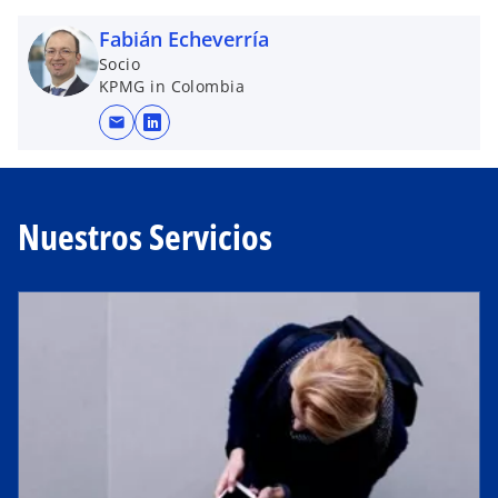
Fabián Echeverría
Socio
KPMG in Colombia
mail
s
e
a
b
Nuestros Servicios
r
e
e
n
u
n
a
p
e
s