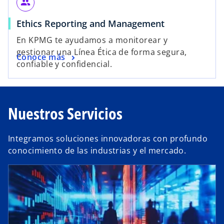
group
Ethics Reporting and Management
En KPMG te ayudamos a monitorear y
gestionar una Línea Ética de forma segura,
Conoce más
confiable y confidencial.
Nuestros Servicios
Integramos soluciones innovadoras con profundo
conocimiento de las industrias y el mercado.