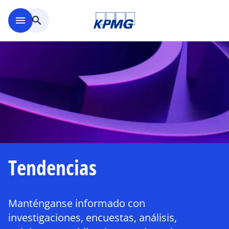
Saltar al contenido principal
menu
search
Tendencias
Manténganse informado con
investigaciones, encuestas, análisis,