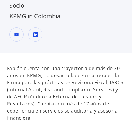
Socio
KPMG in Colombia
mail
s
e
a
b
Fabián cuenta con una trayectoria de más de 20
r
años en KPMG, ha desarrollado su carrera en la
e
Firma para las prácticas de Revisoría Fiscal, IARCS
e
(Internal Audit, Risk and Compliance Services) y
n
de AEGR (Auditoría Externa de Gestión y
u
Resultados). Cuenta con más de 17 años de
n
experiencia en servicios se auditoria y asesoría
a
financiera.
p
e