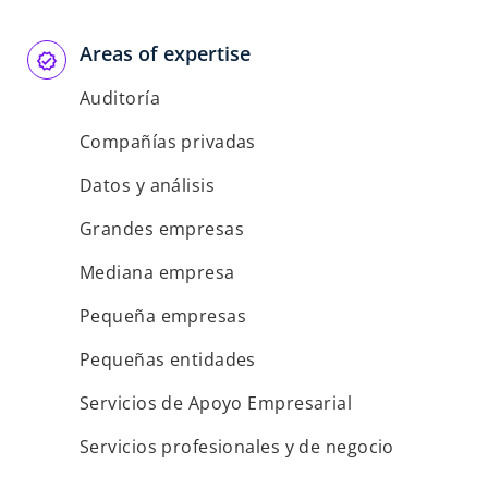
s
t
Areas of expertise
a
Auditoría
ñ
a
Compañías privadas
n
u
Datos y análisis
e
Grandes empresas
v
a
Mediana empresa
Pequeña empresas
Pequeñas entidades
Servicios de Apoyo Empresarial
Servicios profesionales y de negocio