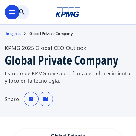
Saltar al contenido principal
menu
search
Insights
Global Private Company
KPMG 2025 Global CEO Outlook
Global Private Company
Estudio de KPMG revela confianza en el crecimiento
y foco en la tecnología.
s
s
e
e
Share
a
a
b
b
r
r
e
e
e
e
n
n
u
u
n
n
a
a
p
p