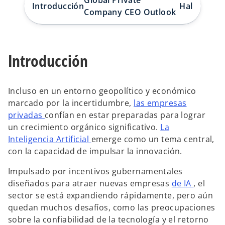
Global Private
e
e
Introducción
Hallazgos c
s
s
Company CEO Outlook
t
t
a
a
ñ
ñ
a
a
n
n
u
u
e
e
Introducción
v
v
a
a
Incluso en un entorno geopolítico y económico
marcado por la incertidumbre,
las empresas
privadas
confían en estar preparadas para lograr
un crecimiento orgánico significativo.
La
Inteligencia Artificial
emerge como un tema central,
con la capacidad de impulsar la innovación.
Impulsado por incentivos gubernamentales
diseñados para atraer nuevas empresas
de IA
, el
sector se está expandiendo rápidamente, pero aún
quedan muchos desafíos, como las preocupaciones
sobre la confiabilidad de la tecnología y el retorno