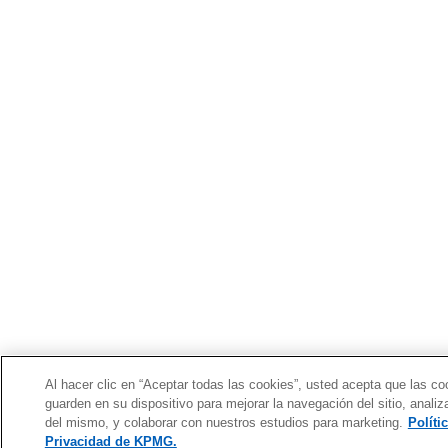
a
a
a
ñ
ñ
ñ
a
a
a
n
n
n
u
u
u
e
e
e
v
v
v
a
a
a
Al hacer clic en “Aceptar todas las cookies”, usted acepta que las co
guarden en su dispositivo para mejorar la navegación del sitio, analiz
del mismo, y colaborar con nuestros estudios para marketing.
Políti
Privacidad de KPMG.