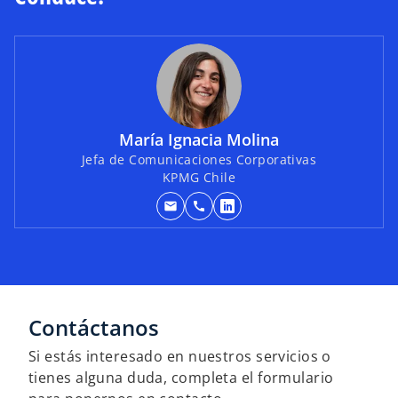
María Ignacia Molina
Jefa de Comunicaciones Corporativas
KPMG Chile
mail
call
s
e
a
b
r
e
Contáctanos
e
Si estás interesado en nuestros servicios o
n
tienes alguna duda, completa el formulario
u