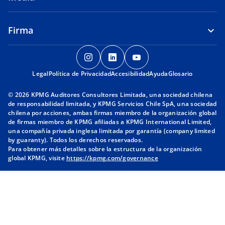
Firma
s
s
s
e
e
e
Legal
Política de Privacidad
a
Accesibilidad
a
a
Ayuda
Glosario
b
b
b
© 2026 KPMG Auditores Consultores Limitada, una sociedad chilena
r
r
r
de responsabilidad limitada, y KPMG Servicios Chile SpA, una sociedad
e
e
e
chilena por acciones, ambas firmas miembro de la organización global
de firmas miembro de KPMG afiliadas a KPMG International Limited,
e
e
e
una compañía privada inglesa limitada por garantía (company limited
n
n
n
by guaranty). Todos los derechos reservados.
u
u
u
Para obtener más detalles sobre la estructura de la organización
global KPMG, visite
https://kpmg.com/governance
n
n
n
a
a
a
p
p
p
e
e
e
s
s
s
t
t
t