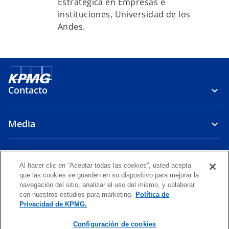
Estratégica en Empresas e
instituciones, Universidad de los
Andes.
Contacto
Media
Firma
Al hacer clic en “Aceptar todas las cookies”, usted acepta
que las cookies se guarden en su dispositivo para mejorar la
s
s
s
navegación del sitio, analizar el uso del mismo, y colaborar
e
e
e
con nuestros estudios para marketing.
Política de
Legal
Política de Privacidad
a
Accesibilidad
a
a
Ayuda
Glosario
Privacidad de KPMG.
b
b
b
© 2026 KPMG Auditores Consultores Limitada, una sociedad chilena
Configuración de cookies
r
r
r