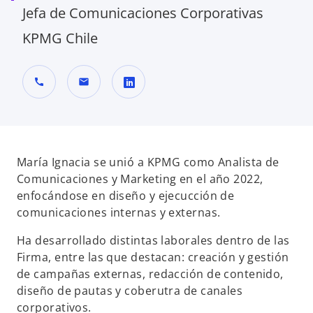
Jefa de Comunicaciones Corporativas
KPMG Chile
call
mail
s
e
a
b
María Ignacia se unió a KPMG como Analista de
r
Comunicaciones y Marketing en el año 2022,
e
enfocándose en diseño y ejecucción de
e
comunicaciones internas y externas.
n
Ha desarrollado distintas laborales dentro de las
u
Firma, entre las que destacan: creación y gestión
n
de campañas externas, redacción de contenido,
a
diseño de pautas y coberutra de canales
p
corporativos.
e