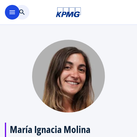
Saltar al contenido principal
menu
search
María Ignacia Molina