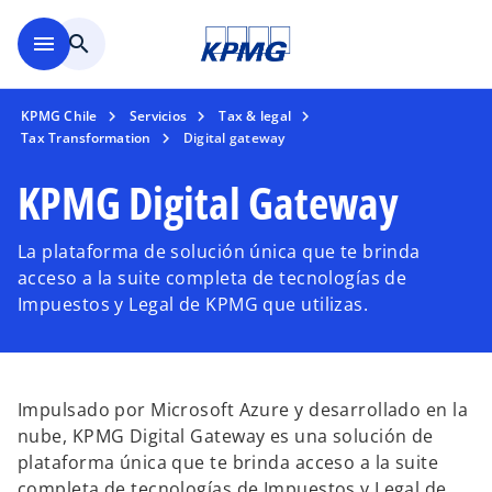
Saltar al contenido principal
menu
search
KPMG Chile
Servicios
Tax & legal
Tax Transformation
Digital gateway
KPMG Digital Gateway
La plataforma de solución única que te brinda
acceso a la suite completa de tecnologías de
Impuestos y Legal de KPMG que utilizas.
Impulsado por Microsoft Azure y desarrollado en la
nube, KPMG Digital Gateway es una solución de
plataforma única que te brinda acceso a la suite
completa de tecnologías de Impuestos y Legal de