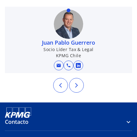
Juan Pablo Guerrero
Socio Líder Tax & Legal
KPMG Chile
mail
call
se abre en una pestaña
Contacto