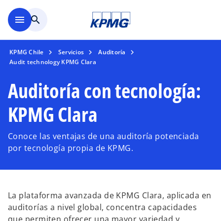
Saltar al contenido principal
menu
search
KPMG Chile
Servicios
Auditoría
Audit technology KPMG Clara
Auditoría con tecnología:
KPMG Clara
Conoce las ventajas de una auditoría potenciada
por tecnología propia de KPMG.
La plataforma avanzada de KPMG Clara, aplicada en
auditorías a nivel global, concentra capacidades
que permiten ofrecer una mayor variedad y