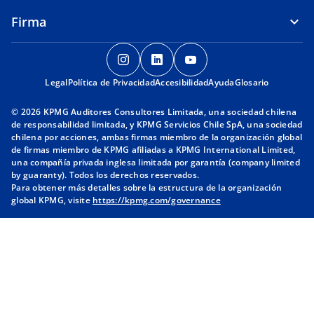
p
Firma
e
s
s
s
s
t
e
e
e
a
Legal
Política de Privacidad
a
Accesibilidad
a
a
Ayuda
Glosario
ñ
b
b
b
© 2026 KPMG Auditores Consultores Limitada, una sociedad chilena
a
r
r
r
de responsabilidad limitada, y KPMG Servicios Chile SpA, una sociedad
n
e
e
e
chilena por acciones, ambas firmas miembro de la organización global
u
de firmas miembro de KPMG afiliadas a KPMG International Limited,
e
e
e
una compañía privada inglesa limitada por garantía (company limited
e
n
n
n
by guaranty). Todos los derechos reservados.
v
u
u
u
Para obtener más detalles sobre la estructura de la organización
a
global KPMG, visite
https://kpmg.com/governance
n
n
n
a
a
a
p
p
p
e
e
e
s
s
s
t
t
t
a
a
a