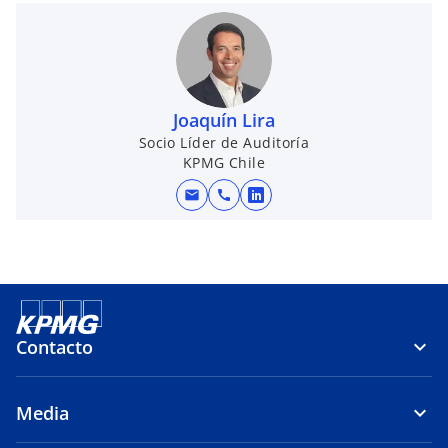
Joaquín Lira
Socio Líder de Auditoría
KPMG Chile
mail
call
s
e
a
b
r
e
Contacto
e
n
u
Media
n
a