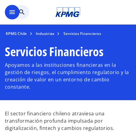
Saltar al contenido principal
menu
search
KPMG Chile
Industrias
Servicios Financieros
Servicios Financieros
Apoyamos a las instituciones financieras en la
gestión de riesgos, el cumplimiento regulatorio y la
creación de valor en un entorno de cambio
constante.
El sector financiero chileno atraviesa una
transformación profunda impulsada por
digitalización, fintech y cambios regulatorios.