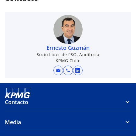
Ernesto Guzmán
Socio Líder de FSO, Auditoría
KPMG Chile
mail
call
s
e
a
b
Contacto
r
e
e
Media
n
u