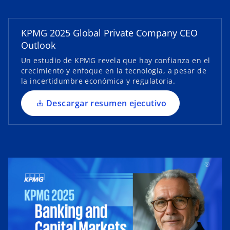
r
e
KPMG 2025 Global Private Company CEO
e
Outlook
n
u
Un estudio de KPMG revela que hay confianza en el
crecimiento y enfoque en la tecnología, a pesar de
n
la incertidumbre económica y regulatoria.
a
p
Descargar resumen ejecutivo
e
s
t
a
ñ
a
n
u
e
v