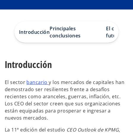
r
r
e
e
e
e
n
n
u
u
n
n
a
a
p
p
Principales
El camino h
e
e
Introducción
s
s
conclusiones
futuro
t
t
a
a
ñ
ñ
a
a
n
n
u
u
e
e
Introducción
v
v
a
a
El sector
bancario
y los mercados de capitales han
demostrado ser resilientes frente a desafíos
recientes como aranceles, guerras, inflación, etc.
Los CEO del sector creen que sus organizaciones
están equipadas para prosperar e ingresar a
nuevos mercados.
La 11ª edición del estudio
CEO Outlook de KPMG
,