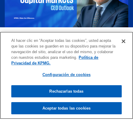
a
Contáctenos
Al hacer clic en “Aceptar todas las cookies”, usted acepta
que las cookies se guarden en su dispositivo para mejorar la
navegación del sitio, analizar el uso del mismo, y colaborar
con nuestros estudios para marketing.
Política de
Cláudio Sertório
Privacidad de KPMG.
Socio líder de Servicios Financieros de KPMG
en Brasil y America del Sur
Configuración de cookies
KPMG in Brazil
mail
Rechazarlas todas
Aceptar todas las cookies