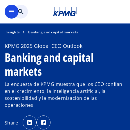
Saltar al contenido principal
menu
search
Insights
Banking and capital markets
KPMG 2025 Global CEO Outlook
Banking and capital
markets
La encuesta de KPMG muestra que los CEO confían
en el crecimiento, la inteligencia artificial, la
sostenibilidad y la modernización de las
operaciones
s
s
e
e
Share
a
a
b
b