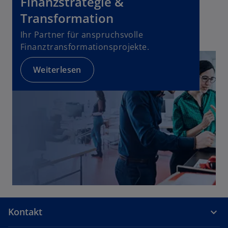
Finanzstrategie &
b
a
Transformation
b
Ihr Partner für anspruchsvolle
Finanztransformationsprojekte.
Weiterlesen
Kontakt