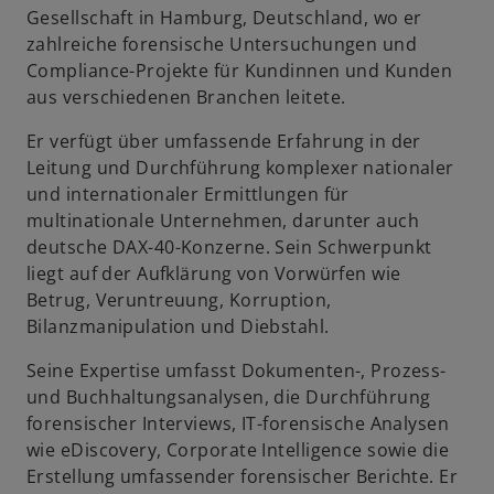
Gesellschaft in Hamburg, Deutschland, wo er
u
zahlreiche forensische Untersuchungen und
e
Compliance-Projekte für Kundinnen und Kunden
n
aus verschiedenen Branchen leitete.
R
e
Er verfügt über umfassende Erfahrung in der
g
Leitung und Durchführung komplexer nationaler
i
und internationaler Ermittlungen für
s
multinationale Unternehmen, darunter auch
t
deutsche DAX-40-Konzerne. Sein Schwerpunkt
e
liegt auf der Aufklärung von Vorwürfen wie
r
Betrug, Veruntreuung, Korruption,
k
Bilanzmanipulation und Diebstahl.
a
r
Seine Expertise umfasst Dokumenten-, Prozess-
t
und Buchhaltungsanalysen, die Durchführung
e
forensischer Interviews, IT-forensische Analysen
g
wie eDiscovery, Corporate Intelligence sowie die
e
Erstellung umfassender forensischer Berichte. Er