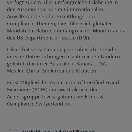
ö
verfügt zudem über umfangreiche Erfahrung in
f
der Zusammenarbeit mit internationalen
f
Anwaltskanzleien bei Ermittlungs- und
n
Compliance-Themen, einschliesslich globaler
e
Mandate im Rahmen umfangreicher Monitorships
t
des US Department of Justice (DOJ).
Oliver hat verschiedene grenzüberschreitende
interne Untersuchungen in zahlreichen Ländern
geleitet, darunter Australien, Kanada, USA,
Mexiko, China, Südkorea und Kroatien.
Er ist Mitglied der Association of Certified Fraud
Examiners (ACFE) und wirkt aktiv in der
Arbeitsgruppe Investigations bei Ethics &
Compliance Switzerland mit.