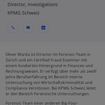
Director, Investigations
KPMG Schweiz
call
mail
w
i
r
d
Oliver Warda ist Director im Forensic-Team in
i
Zürich und ein Certified Fraud Examiner mit
n
einem fundierten Hintergrund in Finanzen und
e
Rechnungswesen. Er verfügt über mehr als zwölf
i
Jahre Berufserfahrung im Bereich interne
n
Untersuchung von Wirtschaftskriminalität und
e
Compliance Verstössen. Bei KPMG Schweiz leitet
r
er den Bereich Forensische Untersuchungen.
n
Forensic-Team einer anderen Big-Four-
e