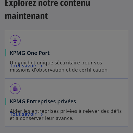
Explorez notre contenu
maintenant
airplanemode_active
KPMG One Port
Un guichet unique sécuritaire pour vos
Tout savoir
missions d’observation et de certification.
apartment
KPMG Entreprises privées
Aider les entreprises privées à relever des défis
Tout savoir
et à conserver leur avance.