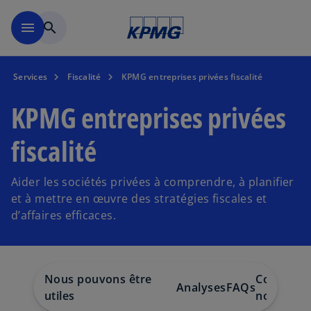
Skip to main content
menu
search
Services
Fiscalité
KPMG entreprises privées fiscalité
KPMG entreprises privées
fiscalité
Aider les sociétés privées à comprendre, à planifier
et à mettre en œuvre des stratégies fiscales et
d’affaires efficaces.
Nous pouvons être
Communiq
Analyses
FAQs
utiles
nous