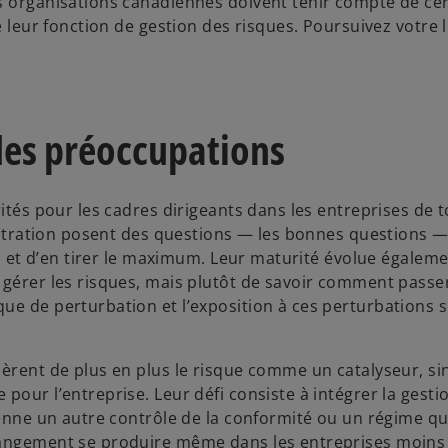
s organisations canadiennes doivent tenir compte de ce
e leur fonction de gestion des risques. Poursuivez votre 
des préoccupations
rités pour les cadres dirigeants dans les entreprises de 
nistration posent des questions — les bonnes questions —
es et d’en tirer le maximum. Leur maturité évolue égalemen
 gérer les risques, mais plutôt de savoir comment passer
ue de perturbation et l’exposition à ces perturbations s
dèrent de plus en plus le risque comme un catalyseur, s
pour l’entreprise. Leur défi consiste à intégrer la gesti
ienne un autre contrôle de la conformité ou un régime qu
changement se produire même dans les entreprises moins