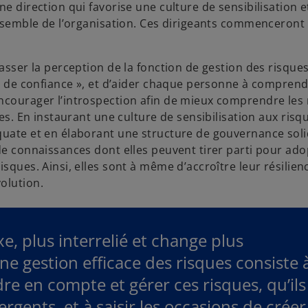
e direction qui favorise une culture de sensibilisation e
’ensemble de l’organisation. Ces dirigeants commenceront
asser la perception de la fonction de gestion des risques
eur de confiance », et d’aider chaque personne à compren
ncourager l’introspection afin de mieux comprendre les 
tes. En instaurant une culture de sensibilisation aux ris
quate et en élaborant une structure de gouvernance soli
 de connaissances dont elles peuvent tirer parti pour ad
sques. Ainsi, elles sont à même d’accroître leur résilienc
olution.
e, plus interrelié et change plus
e gestion efficace des risques consiste 
 en compte et gérer ces risques, qu’ils
gents, et à saisir les occasions de créer