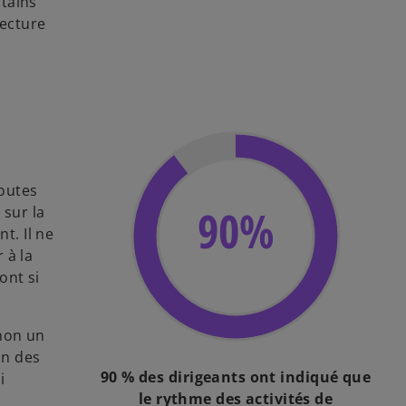
rtains
lecture
toutes
90%
 sur la
t. Il ne
 à la
ont si
inon un
on des
90 % des dirigeants ont indiqué que
i
le rythme des activités de