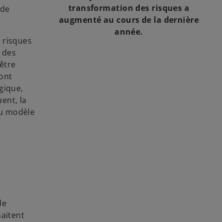
transformation des risques a
 de
augmenté au cours de la dernière
année.
 risques
n des
-être
 ont
gique,
ent, la
au modèle
de
haitent