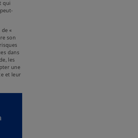
t qui
 peut-
 de «
dre son
risques
ques dans
de, les
opter une
e et leur
à