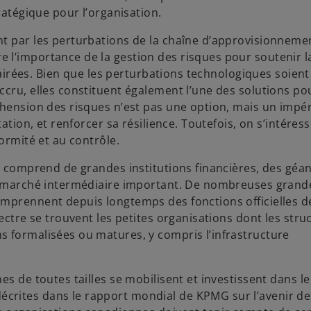
ratégique pour l’organisation.
t par les perturbations de la chaîne d’approvisionnemen
 l’importance de la gestion des risques pour soutenir l
clairées. Bien que les perturbations technologiques soient
ccru, elles constituent également l’une des solutions po
éhension des risques n’est pas une option, mais un impér
ation, et renforcer sa résilience. Toutefois, on s’intéres
ormité et au contrôle.
l comprend de grandes institutions financières, des géan
un marché intermédiaire important. De nombreuses grand
omprennent depuis longtemps des fonctions officielles d
ectre se trouvent les petites organisations dont les stru
s formalisées ou matures, y compris l’infrastructure
s de toutes tailles se mobilisent et investissent dans le
rites dans le rapport mondial de KPMG sur l’avenir de