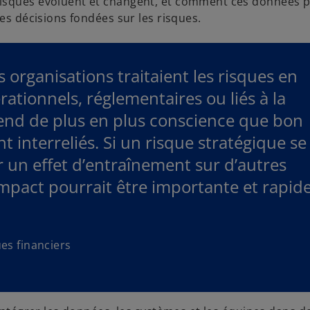
risques évoluent et changent, et comment ces données 
des décisions fondées sur les risques.
s organisations traitaient les risques en
érationnels, réglementaires ou liés à la
rend de plus en plus conscience que bon
 interreliés. Si un risque stratégique se
ir un effet d’entraînement sur d’autres
’impact pourrait être importante et rapide
es financiers