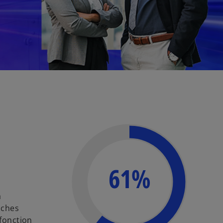
61%
à
oches
 fonction