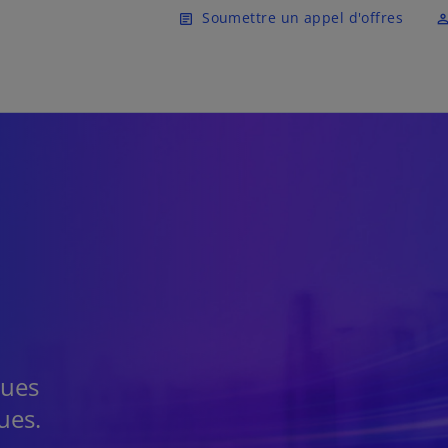
Skip to main content
Soumettre un appel d'offres
article
perm_ident
ques
ues.