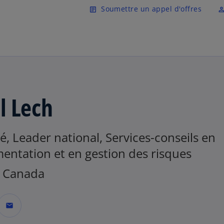
Skip to main content
Soumettre un appel d'offres
article
perm_ident
l Lech
é, Leader national, Services-conseils en
entation et en gestion des risques
 Canada
mail