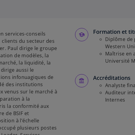
Formation et tit
n services-conseils
Diplôme de p
s clients du secteur des
Western Uni
er. Paul dirige le groupe
Maîtrise en 
ration de modèles, la
Université 
arché, la liquidité, la
 dirige aussi le
tions infonuagiques de
Accréditations
dé des institutions
Analyste fina
ux venus sur le marché à
Auditeur inte
aration à la
Internes
ris la conformité aux
re de BSIF et
ition à l’échelle
 occupé plusieurs postes