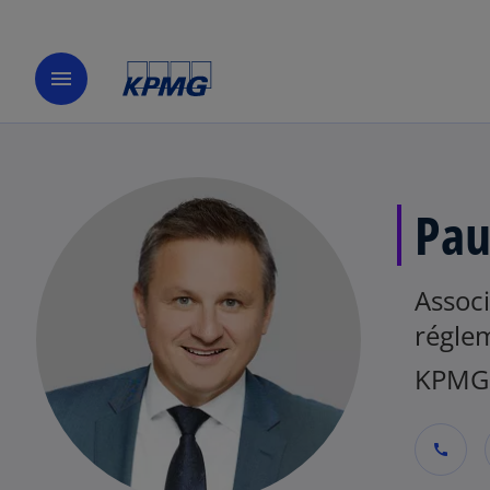
menu
Pau
Associ
réglem
KPMG
call